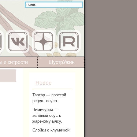
ы и хитрости
ШустрУжин
Новое
Тартар — простой
рецепт соуса.
Чимичурри —
зелёный соус к
жареному мясу.
Слойки с клубникой.