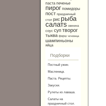
паста
печенье
пирог
помидоры
пост
праздничный
рыба
рис
стол
салатs
свинина
творог
суп
соус
тыква
фарш
чечевица
шампиньоны
яйца
Подборки
Постный ужин.
Масленица.
Паста. Рецепты.
Закуски.
Рулеты из лаваша.
Салаты на
праздничный стол.