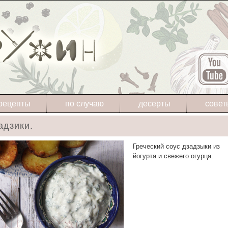
рецепты
по случаю
десерты
совет
адзики.
Греческий соус дзадзыки из
йогурта и свежего огурца.