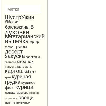
Метки
ШустрУжин
Яблоки
в
баклажаны
духовке
вегетарианский
выпечка
гарнир
грибы
гречка
десерт
закуска
запеканка
кабачок
застолье
капуста
картофель
картошка
кекс
куриная
крем
грудка
куриное
курица
филе
лаваш
морковь
мясо
на
овощи
сковороде
паста
печенье