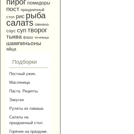
пирог
помидоры
пост
праздничный
рыба
рис
стол
салатs
свинина
творог
суп
соус
тыква
фарш
чечевица
шампиньоны
яйца
Подборки
Постный ужин.
Масленица.
Паста. Рецепты.
Закуски.
Рулеты из лаваша.
Салаты на
праздничный стол.
Горячее на праздник.