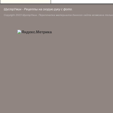
ШустрУжин - Рецепты на скорую руку с фото.
Copyright 2023 ШустрУжин. Перепечатка материалов данного сайта возможна только 