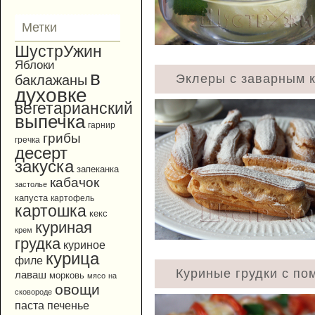
Метки
ШустрУжин
Яблоки
в
Эклеры с заварным 
баклажаны
духовке
вегетарианский
выпечка
гарнир
грибы
гречка
десерт
закуска
запеканка
кабачок
застолье
капуста
картофель
картошка
кекс
куриная
крем
грудка
куриное
курица
филе
Куриные грудки с по
лаваш
морковь
мясо
на
овощи
сковороде
паста
печенье