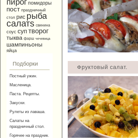
пирог
помидоры
пост
праздничный
рыба
рис
стол
салатs
свинина
творог
суп
соус
тыква
фарш
чечевица
шампиньоны
яйца
Подборки
Фруктовый салат.
Постный ужин.
Масленица.
Паста. Рецепты.
Закуски.
Рулеты из лаваша.
Салаты на
праздничный стол.
Горячее на праздник.