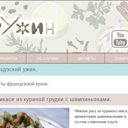
рецепты
по случаю
десерты
совет
цузский ужин.
ты французской кухни.
икасе из куриной грудки с шампиньонами.
Нежное рагу из куриного мяса
ароматными шампиньонами в
густом сливочном соусе.