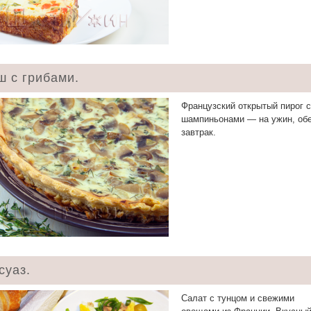
ш с грибами.
Французский открытый пирог с
шампиньонами — на ужин, об
завтрак.
суаз.
Салат с тунцом и свежими