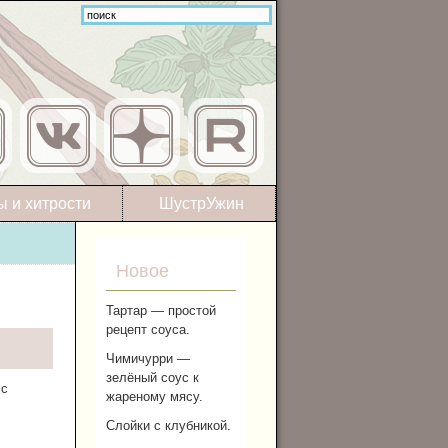
ы и хитрости
ШустрУжин
Новое
Тартар — простой
рецепт соуса.
Чимичурри —
зелёный соус к
 с
жареному мясу.
Слойки с клубникой.