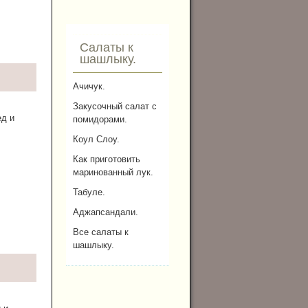
Салаты к
шашлыку.
Ачичук.
Закусочный салат с
ед и
помидорами.
Коул Слоу.
Как приготовить
маринованный лук.
Табуле.
Аджапсандали.
Все салаты к
шашлыку.