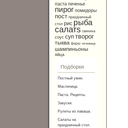
паста
печенье
пирог
помидоры
пост
праздничный
рыба
рис
стол
салатs
свинина
творог
суп
соус
тыква
фарш
чечевица
шампиньоны
яйца
Подборки
Постный ужин.
Масленица.
Паста. Рецепты.
Закуски.
Рулеты из лаваша.
Салаты на
праздничный стол.