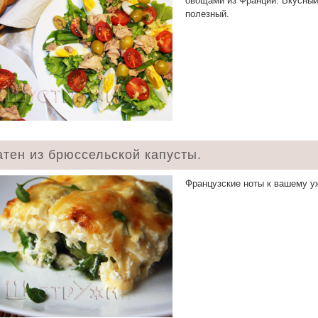
овощами из Франции. Вкусный
полезный.
атен из брюссельской капусты.
Французские ноты к вашему у