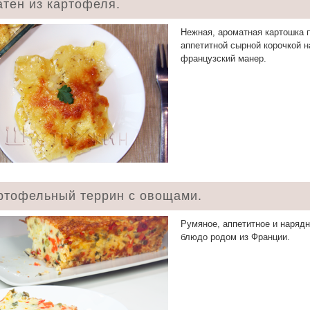
атен из картофеля.
Нежная, ароматная картошка 
аппетитной сырной корочкой н
французский манер.
ртофельный террин с овощами.
Румяное, аппетитное и наряд
блюдо родом из Франции.