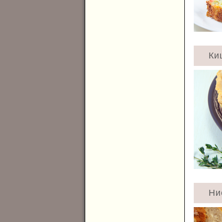
Ки
Ни