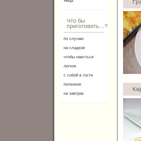
Яйца.
Гр
Что бы
приготовить…?
по случаю
на сладкое
чтобы наесться
легкое
с собой в гости
полезное
Ка
на завтрак