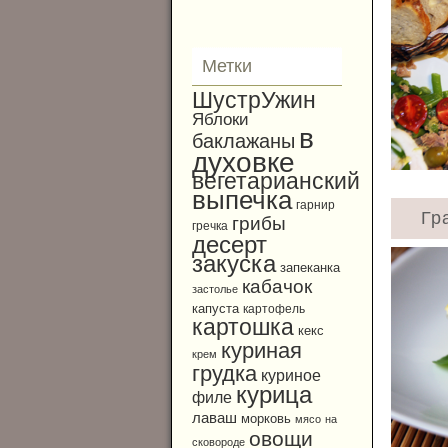
Метки
ШустрУжин
Яблоки
в
баклажаны
духовке
вегетарианский
выпечка
гарнир
Гр
грибы
гречка
десерт
закуска
запеканка
кабачок
застолье
капуста
картофель
картошка
кекс
куриная
крем
грудка
куриное
курица
филе
лаваш
морковь
мясо
на
овощи
сковороде