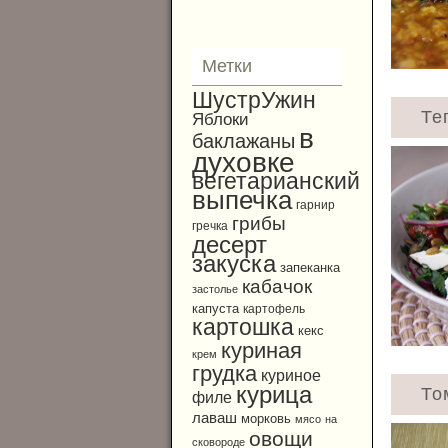
Метки
ШустрУжин
Те
Яблоки
в
баклажаны
духовке
вегетарианский
выпечка
гарнир
грибы
гречка
десерт
закуска
запеканка
кабачок
застолье
капуста
картофель
картошка
кекс
куриная
крем
грудка
куриное
курица
То
филе
лаваш
морковь
мясо
на
овощи
сковороде