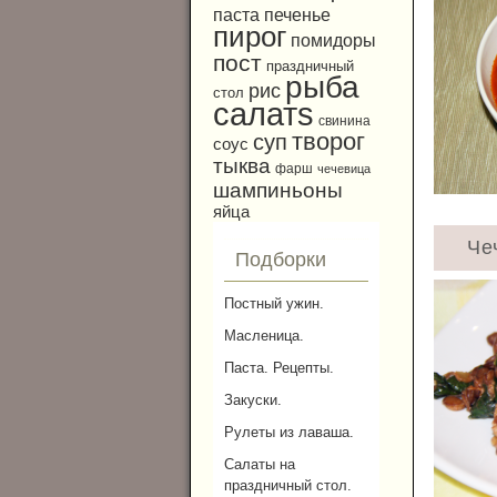
паста
печенье
пирог
помидоры
пост
праздничный
рыба
рис
стол
салатs
свинина
творог
суп
соус
тыква
фарш
чечевица
шампиньоны
яйца
Че
Подборки
Постный ужин.
Масленица.
Паста. Рецепты.
Закуски.
Рулеты из лаваша.
Салаты на
праздничный стол.