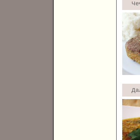
Че
Да