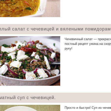
плый салат с чечевицей и вялеными помидорам
Чечевичный салат — прекрас
постный рецепт ужина на ско
руку!
матный суп с чечевицей.
Просто и быстро! Суп из чече