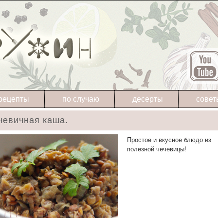
рецепты
по случаю
десерты
совет
чевичная каша.
Простое и вкусное блюдо из
полезной чечевицы!