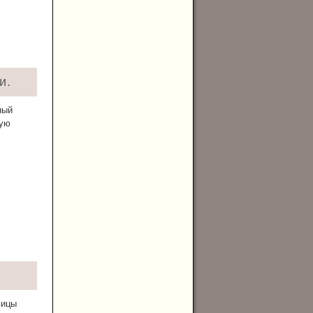
и.
ный
рую
вицы