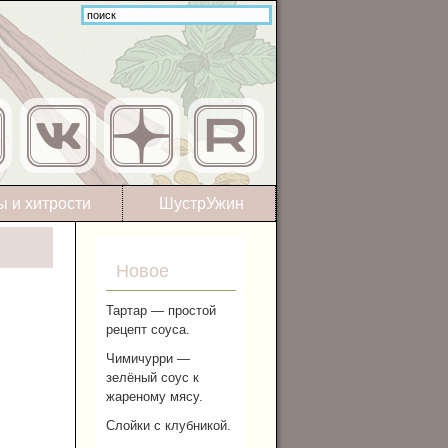
ы и хитрости
ШустрУжин
Новое
Тартар — простой
рецепт соуса.
Чимичурри —
зелёный соус к
жареному мясу.
Слойки с клубникой.