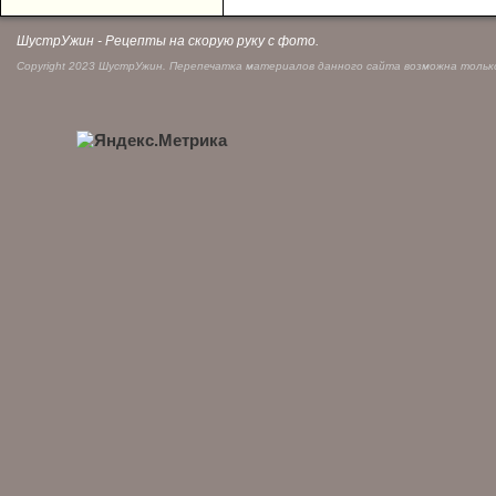
ШустрУжин - Рецепты на скорую руку с фото.
Copyright 2023 ШустрУжин. Перепечатка материалов данного сайта возможна только 