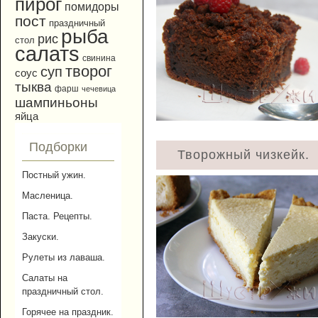
пирог
помидоры
пост
праздничный
рыба
рис
стол
салатs
свинина
творог
суп
соус
тыква
фарш
чечевица
шампиньоны
яйца
Подборки
Творожный чизкейк.
Постный ужин.
Масленица.
Паста. Рецепты.
Закуски.
Рулеты из лаваша.
Салаты на
праздничный стол.
Горячее на праздник.