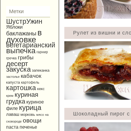
Метки
ШустрУжин
Яблоки
в
Рулет из вишни и сло
баклажаны
духовке
вегетарианский
выпечка
гарнир
грибы
гречка
десерт
закуска
запеканка
кабачок
застолье
капуста
картофель
картошка
кекс
куриная
крем
грудка
куриное
курица
филе
Шоколадный пирог с 
лаваш
морковь
мясо
на
овощи
сковороде
паста
печенье