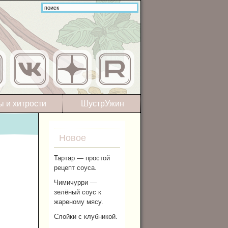
ы и хитрости
ШустрУжин
Новое
Тартар — простой
рецепт соуса.
Чимичурри —
зелёный соус к
жареному мясу.
Слойки с клубникой.