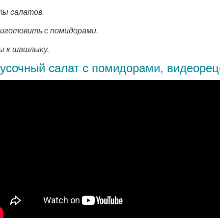
ы салатов.
иготовить с помидорами.
 к шашлыку.
усочный салат с помидорами, видеорец