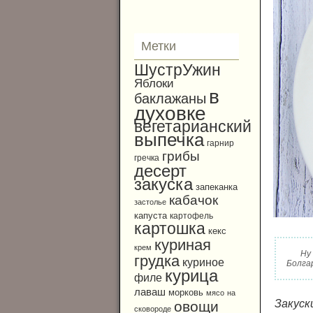
Метки
ШустрУжин
Яблоки
в
баклажаны
духовке
вегетарианский
выпечка
гарнир
грибы
гречка
десерт
закуска
запеканка
кабачок
застолье
капуста
картофель
картошка
кекс
куриная
крем
Ну
грудка
куриное
Болга
курица
филе
лаваш
морковь
мясо
на
Закуск
овощи
сковороде