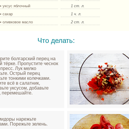
• уксус яблочный
1 ст. л.
• сахар
1 ч. л.
• оливковое масло
2 ст. л.
Что делать:
трите болгарский перец на
й тёрке. Пропустите чеснок
 пресс. Лук мелко
ьте. Острый перец
ьте тонкими колечками.
те всё в салатник,
вьте уксусом, добавьте
, перемешайте.
мидоры нарежьте
ами. Порежьте зелень.