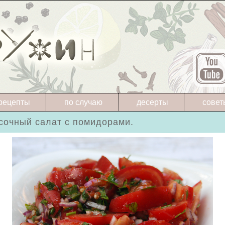
рецепты
по случаю
десерты
совет
сочный салат с помидорами.