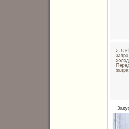
3. См
запра
холод
Перед
запра
Заку