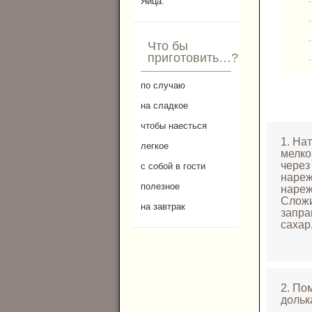
Яйца.
Что бы
приготовить…?
по случаю
на сладкое
чтобы наесться
1. На
легкое
мелко
через
с собой в гости
нареж
полезное
нареж
Сложи
на завтрак
запра
сахар
2. По
дольк