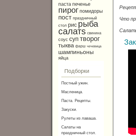
паста
печенье
Рецепт
пирог
помидоры
пост
праздничный
Что пр
рыба
рис
стол
салатs
Салаты
свинина
творог
суп
соус
Зак
тыква
фарш
чечевица
шампиньоны
яйца
Подборки
Постный ужин.
Масленица.
Паста. Рецепты.
Закуски.
Рулеты из лаваша.
Салаты на
праздничный стол.