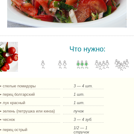
Закусочный салат с помидорами.
Что нужно:
• спелые помидоры
3 — 4 шт.
• перец болгарский
1 шт.
• лук красный
1 шт.
• зелень (петрушка или кинза)
пучок
• чеснок
3 — 4 зуб.
1/2 — 1
• перец острый
стручок