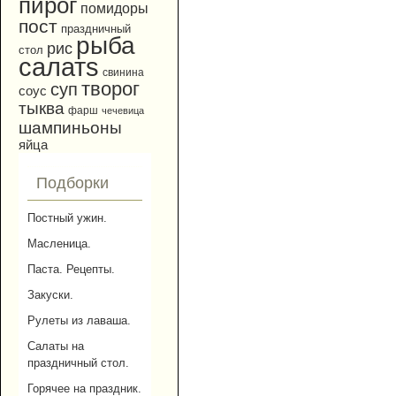
пирог
помидоры
пост
праздничный
рыба
рис
стол
салатs
свинина
творог
суп
соус
тыква
фарш
чечевица
шампиньоны
яйца
Подборки
Постный ужин.
Масленица.
Паста. Рецепты.
Закуски.
Рулеты из лаваша.
Салаты на
праздничный стол.
Горячее на праздник.