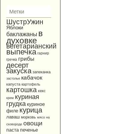
Метки
ШустрУжин
Яблоки
в
баклажаны
духовке
вегетарианский
выпечка
гарнир
грибы
гречка
десерт
закуска
запеканка
кабачок
застолье
капуста
картофель
картошка
кекс
куриная
крем
грудка
куриное
курица
филе
лаваш
морковь
мясо
на
овощи
сковороде
паста
печенье