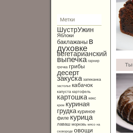
Метки
ШустрУжин
Яблоки
в
баклажаны
духовке
вегетарианский
выпечка
гарнир
Ты
грибы
гречка
десерт
закуска
запеканка
кабачок
застолье
капуста
картофель
картошка
кекс
куриная
крем
грудка
куриное
курица
филе
лаваш
морковь
мясо
на
овощи
сковороде