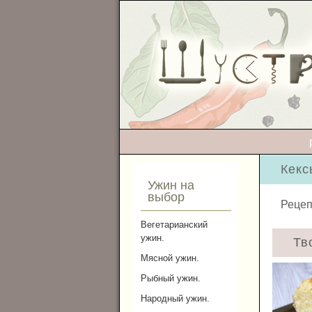
Кек
Ужин на
выбор
Рецеп
Вегетарианский
ужин.
Тв
Мясной ужин.
Рыбный ужин.
Народный ужин.