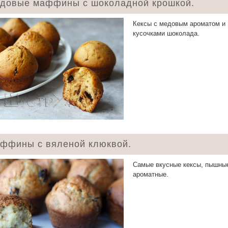
довые маффины с шоколадной крошкой.
Кексы с медовым ароматом и
кусочками шоколада.
ффины с вяленой клюквой.
Самые вкусные кексы, пышны
ароматные.