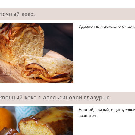
лочный кекс.
Идеален для домашнего чаепи
квенный кекс с апельсиновой глазурью.
Нежный, сочный, с цитрусовы
ароматом…