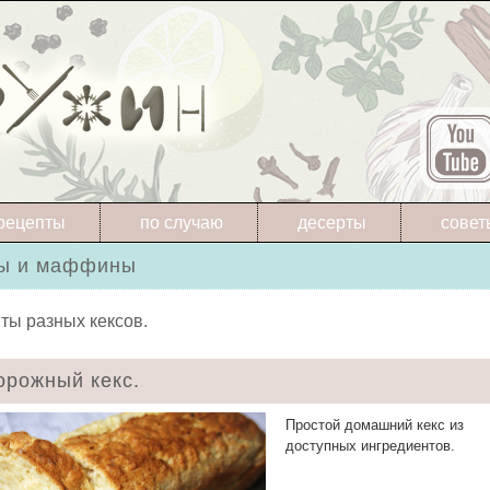
рецепты
по случаю
десерты
совет
сы и маффины
ты разных кексов.
орожный кекс.
Простой домашний кекс из
доступных ингредиентов.