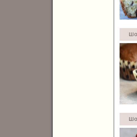
Шо
Шо