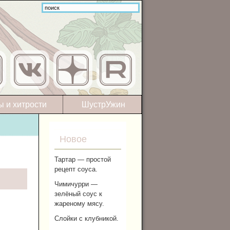
ы и хитрости
ШустрУжин
Новое
Тартар — простой
рецепт соуса.
Чимичурри —
зелёный соус к
жареному мясу.
Слойки с клубникой.