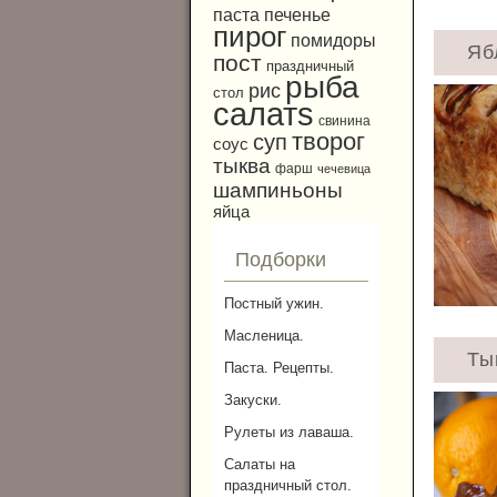
паста
печенье
пирог
помидоры
Яб
пост
праздничный
рыба
рис
стол
салатs
свинина
творог
суп
соус
тыква
фарш
чечевица
шампиньоны
яйца
Подборки
Постный ужин.
Масленица.
Ты
Паста. Рецепты.
Закуски.
Рулеты из лаваша.
Салаты на
праздничный стол.