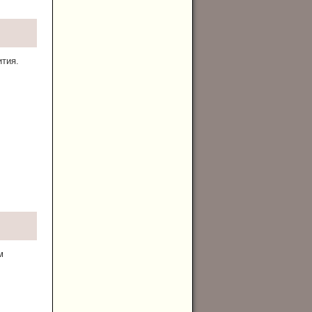
тия.
м