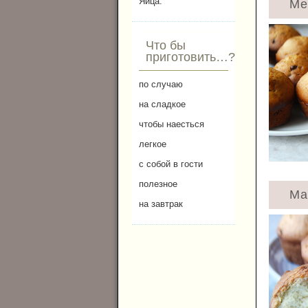
Яйца.
Ме
Что бы
приготовить…?
по случаю
на сладкое
чтобы наесться
легкое
с собой в гости
полезное
Ма
на завтрак