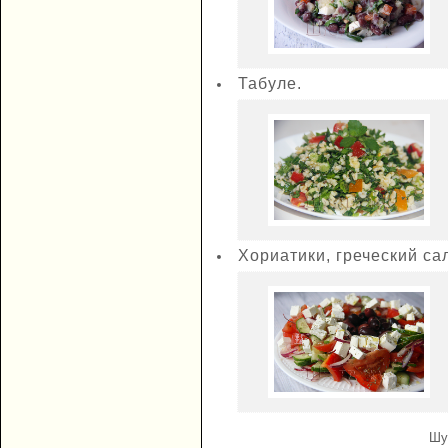
Табуле.
Хориатики, греческий сал
Шу