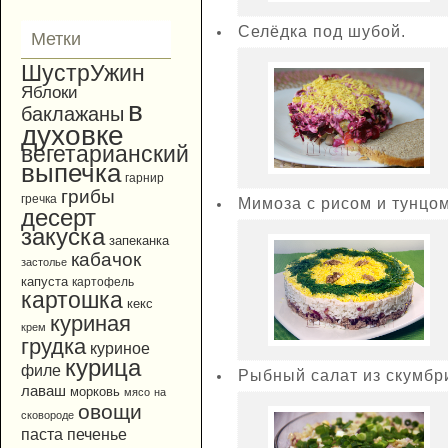
Селёдка под шубой.
Метки
ШустрУжин
Яблоки
в
баклажаны
духовке
вегетарианский
выпечка
гарнир
грибы
гречка
Мимоза с рисом и тунцом
десерт
закуска
запеканка
кабачок
застолье
капуста
картофель
картошка
кекс
куриная
крем
грудка
куриное
курица
филе
Рыбный салат из скумбри
лаваш
морковь
мясо
на
овощи
сковороде
паста
печенье