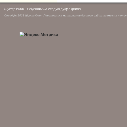
ШустрУжин - Рецепты на скорую руку с фото.
Copyright 2023 ШустрУжин. Перепечатка материалов данного сайта возможна только 