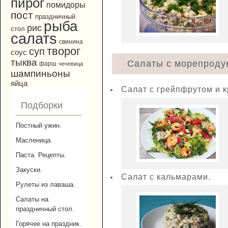
пирог
помидоры
пост
праздничный
рыба
рис
стол
салатs
свинина
творог
суп
соус
тыква
Салаты с морепродук
фарш
чечевица
шампиньоны
яйца
Салат с грейпфрутом и к
Подборки
Постный ужин.
Масленица.
Паста. Рецепты.
Закуски.
Салат с кальмарами.
Рулеты из лаваша.
Салаты на
праздничный стол.
Горячее на праздник.