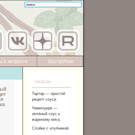
ы и хитрости
ШустрУжин
Новое
ный
Тартар — простой
дит
ся
рецепт соуса.
ока
Чимичурри —
зелёный соус к
жареному мясу.
Слойки с клубникой.