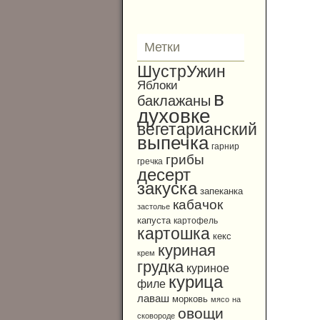
Метки
ШустрУжин
Яблоки
в
баклажаны
духовке
вегетарианский
выпечка
гарнир
грибы
гречка
десерт
закуска
запеканка
кабачок
застолье
капуста
картофель
картошка
кекс
куриная
крем
грудка
куриное
курица
филе
лаваш
морковь
мясо
на
овощи
сковороде