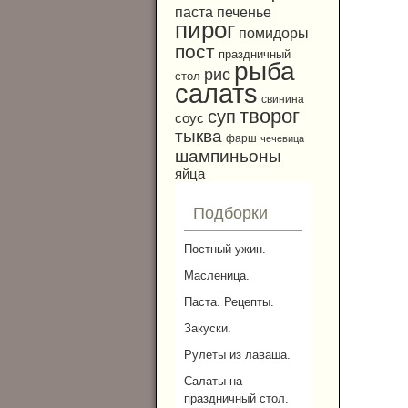
паста
печенье
пирог
помидоры
пост
праздничный
рыба
рис
стол
салатs
свинина
творог
суп
соус
тыква
фарш
чечевица
шампиньоны
яйца
Подборки
Постный ужин.
Масленица.
Паста. Рецепты.
Закуски.
Рулеты из лаваша.
Салаты на
праздничный стол.