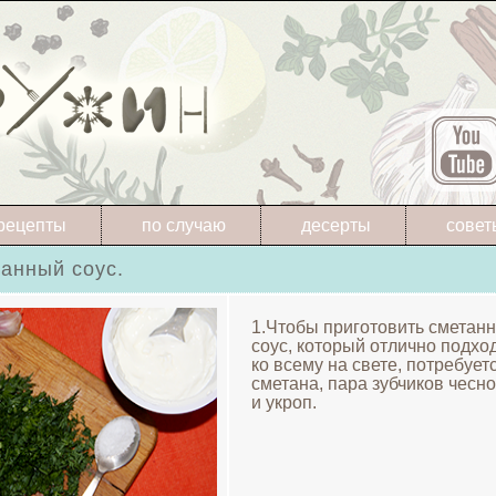
рецепты
по случаю
десерты
совет
анный соус.
1.Чтобы приготовить сметан
соус, который отлично подхо
ко всему на свете, потребует
сметана, пара зубчиков чесн
и укроп.