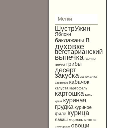
Метки
ШустрУжин
Яблоки
в
баклажаны
духовке
вегетарианский
выпечка
гарнир
грибы
гречка
десерт
закуска
запеканка
кабачок
застолье
капуста
картофель
картошка
кекс
куриная
крем
грудка
куриное
курица
филе
лаваш
морковь
мясо
на
овощи
сковороде