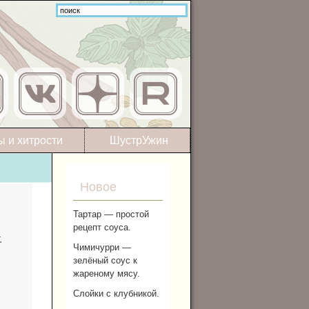
ы и хитрости
ШустрУжин
Новое
Тартар — простой
рецепт соуса.
.
Чимичурри —
зелёный соус к
жареному мясу.
Слойки с клубникой.