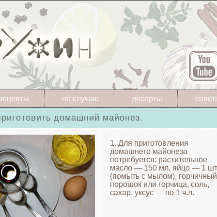
рецепты
по случаю
десерты
совет
приготовить домашний майонез.
1. Для приготовления
домашнего майонеза
потребуется: растительное
масло — 150 мл, яйцо — 1 шт
(помыть с мылом), горчичный
порошок или горчица, соль,
сахар, уксус — по 1 ч.л.