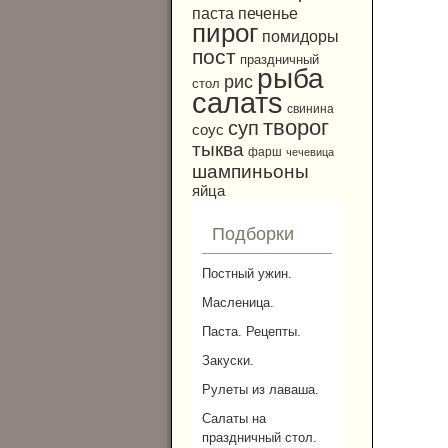
паста
печенье
пирог
помидоры
пост
праздничный
рыба
рис
стол
салатs
свинина
творог
суп
соус
тыква
фарш
чечевица
шампиньоны
яйца
Подборки
Постный ужин.
Масленица.
Паста. Рецепты.
Закуски.
Рулеты из лаваша.
Салаты на
праздничный стол.