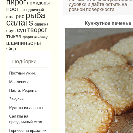
пирог
помидоры
духовки и дайте остыть на
пост
ровной поверхности.
праздничный
рыба
рис
стол
салатs
Кунжутное печенье
свинина
творог
суп
соус
тыква
фарш
чечевица
шампиньоны
яйца
Подборки
Постный ужин.
Масленица.
Паста. Рецепты.
Закуски.
Рулеты из лаваша.
Салаты на
праздничный стол.
Горячее на праздник.