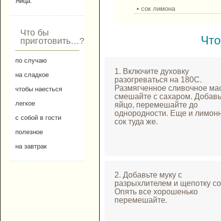
Яйца.
• сок лимона
Что бы
Что
приготовить…?
по случаю
1. Включите духовку
на сладкое
разогреваться на 180С.
Размягченное сливочное ма
чтобы наесться
смешайте с сахаром. Добавь
легкое
яйцо, перемешайте до
однородности. Еще и лимон
с собой в гости
сок туда же.
полезное
на завтрак
2. Добавьте муку с
разрыхлителем и щепотку со
Опять все хорошенько
перемешайте.