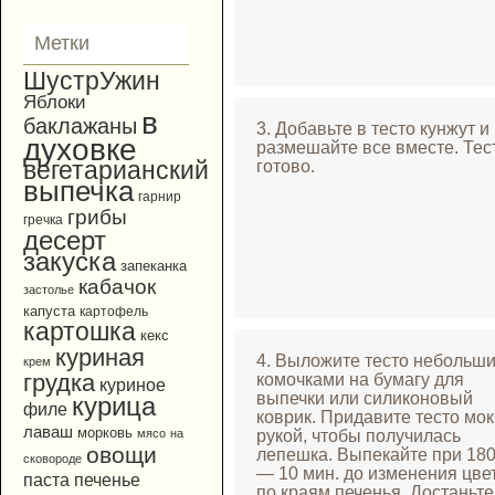
Метки
ШустрУжин
Яблоки
в
баклажаны
3. Добавьте в тесто кунжут и
духовке
размешайте все вместе. Тес
вегетарианский
готово.
выпечка
гарнир
грибы
гречка
десерт
закуска
запеканка
кабачок
застолье
капуста
картофель
картошка
кекс
куриная
4. Выложите тесто небольш
крем
грудка
комочками на бумагу для
куриное
выпечки или силиконовый
курица
филе
коврик. Придавите тесто мо
лаваш
морковь
рукой, чтобы получилась
мясо
на
овощи
лепешка. Выпекайте при 18
сковороде
— 10 мин. до изменения цве
паста
печенье
по краям печенья. Достаньте