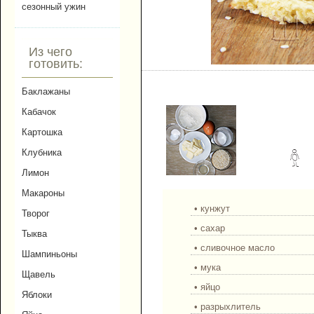
сезонный ужин
Из чего
готовить:
Кунжутное печенье.
Баклажаны
Кабачок
Картошка
Клубника
Лимон
Макароны
• кунжут
Творог
• сахар
Тыква
• сливочное масло
Шампиньоны
• мука
Щавель
• яйцо
Яблоки
• разрыхлитель