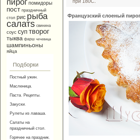
пирог
при 180С.
помидоры
пост
праздничный
рыба
Французский слоеный пирог
рис
стол
салатs
свинина
творог
суп
соус
тыква
фарш
чечевица
шампиньоны
яйца
Подборки
Постный ужин.
Масленица.
Паста. Рецепты.
Закуски.
Рулеты из лаваша.
Салаты на
праздничный стол.
Горячее на праздник.