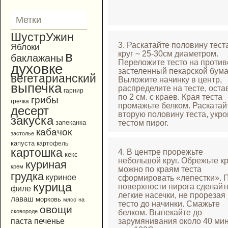
Метки
ШустрУжин
3. Раскатайте половину тест
Яблоки
в
круг ~ 25-30см диаметром.
баклажаны
Переложите тесто на против
духовке
застеленный пекарской бума
вегетарианский
Выложите начинку в центр,
выпечка
распределите на тесте, оста
гарнир
по 2 см. с краев. Края теста
грибы
гречка
промажьте белком. Раскатай
десерт
вторую половину теста, укро
закуска
тестом пирог.
запеканка
кабачок
застолье
капуста
картофель
картошка
4. В центре прорежьте
кекс
небольшой круг. Обрежьте кр
куриная
крем
можно по краям теста
грудка
куриное
сформировать «лепестки». 
курица
поверхности пирога сделайт
филе
легкие насечки, не прорезая
лаваш
морковь
мясо
на
тесто до начинки. Смажьте
овощи
белком. Выпекайте до
сковороде
зарумянивания около 40 мин
паста
печенье