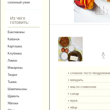
сезонный ужин
Из чего
готовить:
Питивье с миндалем.
Баклажаны
Кабачок
Картошка
Клубника
Лимон
Макароны
• слоеное тесто бездрожже
Творог
• миндаль
Тыква
• масло сливочное
Шампиньоны
• сахар
Щавель
• мука
Яблоки
• яйца