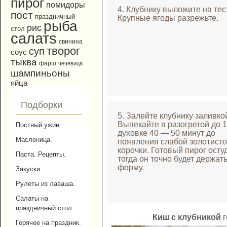
пирог
помидоры
4. Клубнику выложите на тес
пост
праздничный
Крупные ягоды разрежьте.
рыба
рис
стол
салатs
свинина
творог
суп
соус
тыква
фарш
чечевица
шампиньоны
яйца
Подборки
5. Залейте клубнику заливко
Выпекайте в разогретой до 
Постный ужин.
духовке 40 — 50 минут до
Масленица.
появления слабой золотист
корочки. Готовый пирог осту
Паста. Рецепты.
тогда он точно будет держат
форму.
Закуски.
Рулеты из лаваша.
Салаты на
праздничный стол.
Киш с клубникой
г
Горячее на праздник.