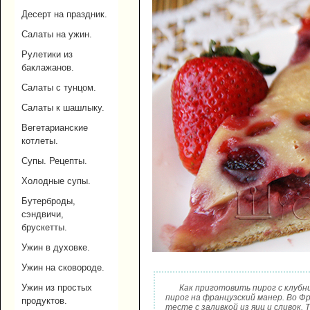
Десерт на праздник.
Салаты на ужин.
Рулетики из
баклажанов.
Салаты с тунцом.
Салаты к шашлыку.
Вегетарианские
котлеты.
Супы. Рецепты.
Холодные супы.
Бутерброды,
сэндвичи,
брускетты.
Ужин в духовке.
Ужин на сковороде.
Ужин из простых
Как приготовить пирог с клуб
пирог на французский манер. Во Ф
продуктов.
тесте с заливкой из яиц и сливок.