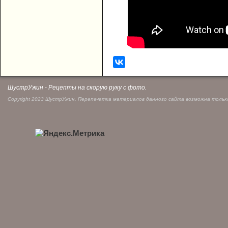
ШустрУжин - Рецепты на скорую руку с фото.
Copyright 2023 ШустрУжин. Перепечатка материалов данного сайта возможна только 