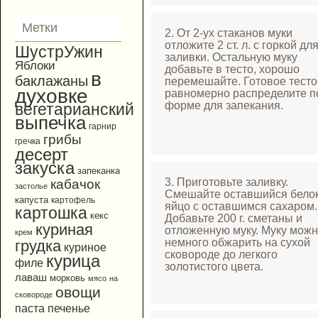
Метки
2. От 2-ух стаканов муки
отложите 2 ст. л. с горкой дл
ШустрУжин
заливки. Остальную муку
Яблоки
добавьте в тесто, хорошо
в
баклажаны
перемешайте. Готовое тесто
духовке
равномерно распределите п
форме для запекания.
вегетарианский
выпечка
гарнир
грибы
гречка
десерт
закуска
запеканка
3. Приготовьте заливку.
кабачок
застолье
Смешайте оставшийся белок
капуста
картофель
яйцо с оставшимся сахаром.
картошка
кекс
Добавьте 200 г. сметаны и
куриная
отложенную муку. Муку мож
крем
немного обжарить на сухой
грудка
куриное
сковороде до легкого
курица
филе
золотистого цвета.
лаваш
морковь
мясо
на
овощи
сковороде
паста
печенье