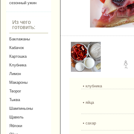
сезонный ужин
Из чего
готовить:
Киш с клубникой.
Баклажаны
Кабачок
Картошка
Клубника
Лимон
Макароны
• клубника
Творог
Тыква
• яйца
Шампиньоны
Щавель
• сахар
Яблоки