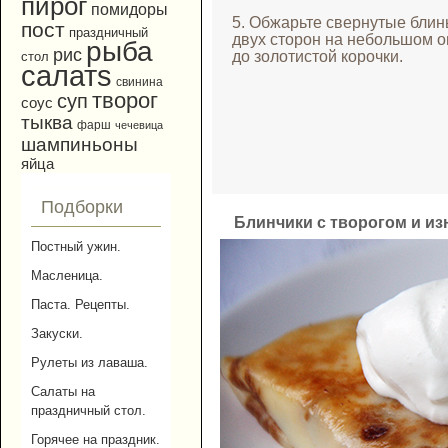
пирог
помидоры
5. Обжарьте свернутые блин
пост
праздничный
двух сторон на небольшом о
рыба
рис
до золотистой корочки.
стол
салатs
свинина
творог
суп
соус
тыква
фарш
чечевица
шампиньоны
яйца
Подборки
Блинчики с творогом и и
Постный ужин.
Масленица.
Паста. Рецепты.
Закуски.
Рулеты из лаваша.
Салаты на
праздничный стол.
Горячее на праздник.