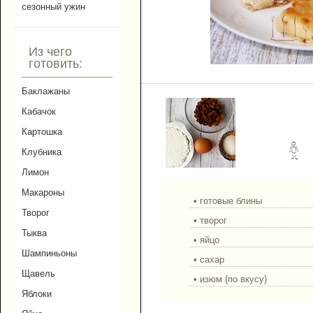
сезонный ужин
Из чего
готовить:
Блинчики с творогом.
Баклажаны
Кабачок
Картошка
Клубника
Лимон
Макароны
• готовые блины
Творог
• творог
Тыква
• яйцо
Шампиньоны
• сахар
Щавель
• изюм (по вкусу)
Яблоки