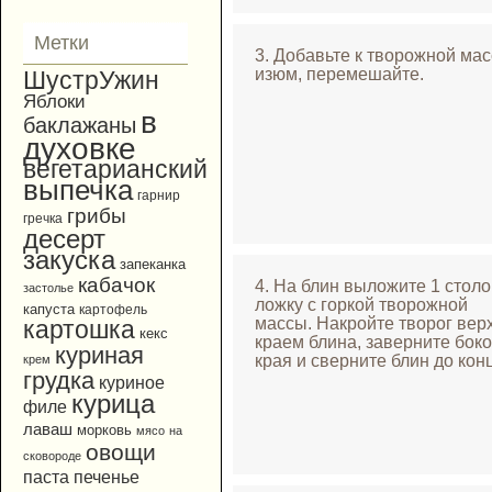
Метки
3. Добавьте к творожной мас
изюм, перемешайте.
ШустрУжин
Яблоки
в
баклажаны
духовке
вегетарианский
выпечка
гарнир
грибы
гречка
десерт
закуска
запеканка
кабачок
4. На блин выложите 1 стол
застолье
ложку с горкой творожной
капуста
картофель
массы. Накройте творог вер
картошка
кекс
краем блина, заверните бок
куриная
края и сверните блин до кон
крем
грудка
куриное
курица
филе
лаваш
морковь
мясо
на
овощи
сковороде
паста
печенье