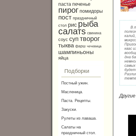
паста
печенье
пирог
помидоры
пост
праздничный
рыба
рис
стол
В 
салатs
полез
свинина
калий,
творог
суп
соус
микро
Приго
тыква
фарш
чечевица
квас и
шампиньоны
вообщ
дна ба
яйца
немног
самых 
будет
Подборки
Разли
темпе
Постный ужин.
Масленица.
Другие
Паста. Рецепты.
Закуски.
Рулеты из лаваша.
Салаты на
праздничный стол.