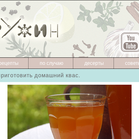
рецепты
по случаю
десерты
совет
приготовить домашний квас.