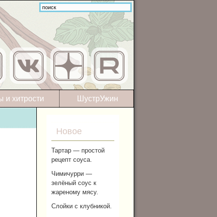
ы и хитрости
ШустрУжин
Новое
Тартар — простой
рецепт соуса.
Чимичурри —
зелёный соус к
жареному мясу.
Слойки с клубникой.