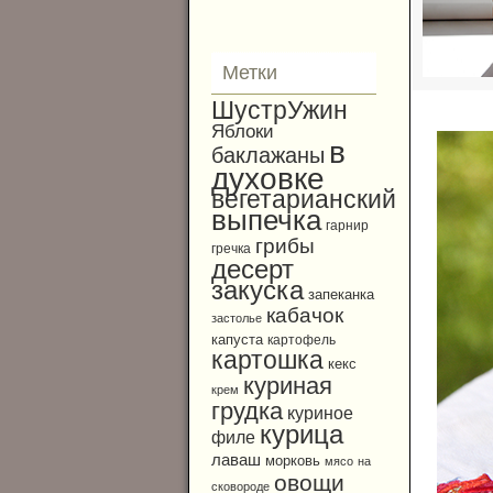
Метки
ШустрУжин
Яблоки
в
баклажаны
духовке
вегетарианский
выпечка
гарнир
грибы
гречка
десерт
закуска
запеканка
кабачок
застолье
капуста
картофель
картошка
кекс
куриная
крем
грудка
куриное
курица
филе
лаваш
морковь
мясо
на
овощи
сковороде