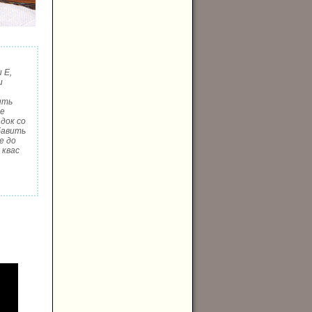
 Е,
и
ить
ые
док со
бавить
е до
 квас