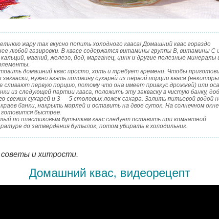
летнюю жару так вкусно попить холодного кваса! Домашний квас гораздо
нее любой газировки. В квасе содержатся витамины группы В, витамины С и
 кальций, магний, железо, йод, марганец, цинк и другие полезные минералы 
элементы.
товить домашний квас просто, хоть и требует времени. Чтобы приготов
з закваски, нужно взять половину сухарей из первой порции кваса (некотор
е сливают первую порцию, потому что она имеет привкус дрожжей) или оса
нки из следующей партии кваса, положить эту закваску в чистую банку, до
о свежих сухарей и 3 — 5 столовых ложек сахара. Залить питьевой водой н
краев банки, накрыть марлей и оставить на двое суток. На солнечном окне
 готовится быстрее.
тый по пластиковым бутылкам квас следует оставить при комнатной
ратуре до затвердения бутылок, потом убирать в холодильник.
 советы и хитрости.
Домашний квас, видеорецепт