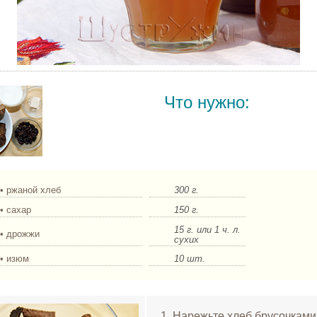
Что нужно:
• ржаной хлеб
300 г.
• сахар
150 г.
15 г. или 1 ч. л.
• дрожжи
сухих
• изюм
10 шт.
1. Нарежьте хлеб брусочками