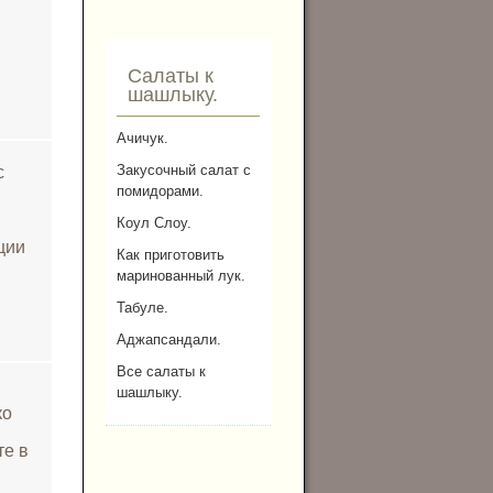
Салаты к
шашлыку.
Ачичук.
Закусочный салат с
с
помидорами.
Коул Слоу.
ции
Как приготовить
маринованный лук.
Табуле.
Аджапсандали.
Все салаты к
шашлыку.
ко
те в