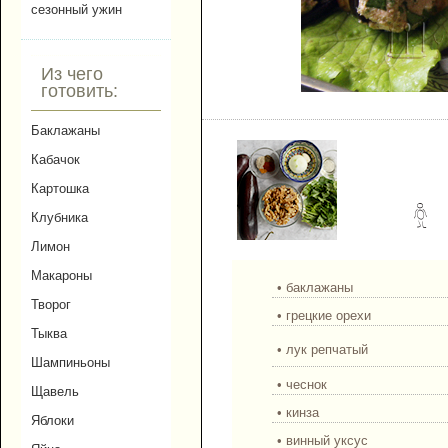
сезонный ужин
Из чего
готовить:
Баклажаны с орехами по
Баклажаны
Кабачок
Картошка
Клубника
Лимон
Макароны
• баклажаны
Творог
• грецкие орехи
Тыква
• лук репчатый
Шампиньоны
• чеснок
Щавель
• кинза
Яблоки
• винный уксус