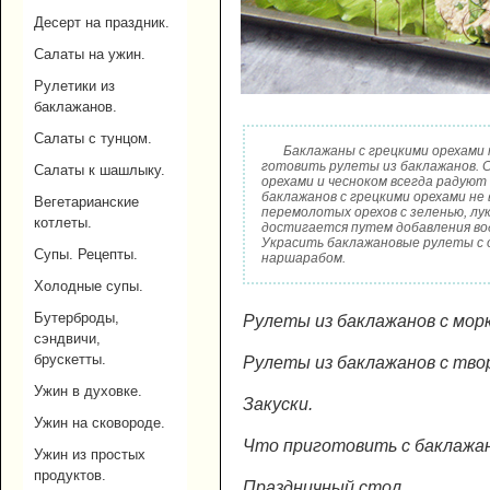
Десерт на праздник.
Салаты на ужин.
Рулетики из
баклажанов.
Салаты с тунцом.
Баклажаны с грецкими орехами 
готовить рулеты из баклажанов. 
Салаты к шашлыку.
орехами и чесноком всегда радуют
баклажанов с грецкими орехами не
Вегетарианские
перемолотых орехов с зеленью, лу
котлеты.
достигается путем добавления во
Украсить баклажановые рулеты с 
Супы. Рецепты.
наршарабом.
Холодные супы.
Бутерброды,
Рулеты из баклажанов с морк
сэндвичи,
брускетты.
Рулеты из баклажанов с тво
Ужин в духовке.
Закуски.
Ужин на сковороде.
Что приготовить с баклажа
Ужин из простых
продуктов.
Праздничный стол.