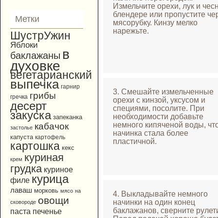
Измельчите орехи, лук и чес
блендере или пропустите че
Метки
мясорубку. Кинзу мелко
нарежьте.
ШустрУжин
Яблоки
в
баклажаны
духовке
вегетарианский
выпечка
гарнир
3. Смешайте измельченные
грибы
гречка
орехи с кинзой, уксусом и
десерт
специями, посолите. При
закуска
необходимости добавьте
запеканка
немного кипяченой воды, чт
кабачок
застолье
начинка стала более
капуста
картофель
пластичной.
картошка
кекс
куриная
крем
грудка
куриное
курица
филе
лаваш
морковь
мясо
на
4. Выкладывайте немного
овощи
начинки на один конец
сковороде
баклажанов, сверните рулет
паста
печенье