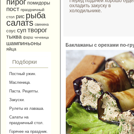
пирог
Перед подачей хорошо буде
помидоры
охладить закуску в
пост
праздничный
холодильнике.
рыба
рис
стол
салатs
свинина
творог
суп
соус
тыква
фарш
чечевица
шампиньоны
Баклажаны с орехами по-гр
яйца
Подборки
Постный ужин.
Масленица.
Паста. Рецепты.
Закуски.
Рулеты из лаваша.
Салаты на
праздничный стол.
Горячее на праздник.