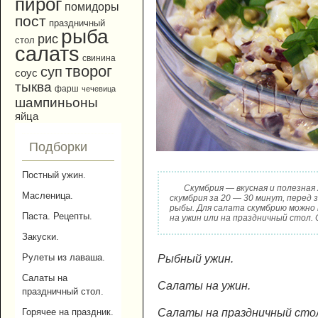
пирог
помидоры
пост
праздничный
рыба
рис
стол
салатs
свинина
творог
суп
соус
тыква
фарш
чечевица
шампиньоны
яйца
Подборки
Постный ужин.
Скумбрия — вкусная и полезная
Масленица.
скумбрия за 20 — 30 минут, перед
рыбы. Для салата скумбрию можно
Паста. Рецепты.
на ужин или на праздничный стол.
Закуски.
Рулеты из лаваша.
Рыбный ужин.
Салаты на
Салаты на ужин.
праздничный стол.
Салаты на праздничный сто
Горячее на праздник.