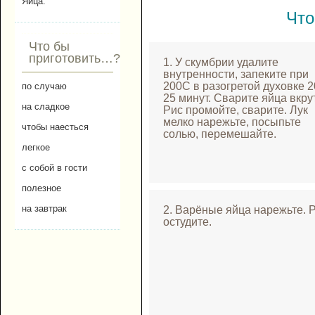
Яйца.
Что
Что бы
приготовить…?
1. У скумбрии удалите
внутренности, запеките при
200С в разогретой духовке 
по случаю
25 минут. Сварите яйца вкру
на сладкое
Рис промойте, сварите. Лук
мелко нарежьте, посыпьте
чтобы наесться
солью, перемешайте.
легкое
с собой в гости
полезное
на завтрак
2. Варёные яйца нарежьте. 
остудите.