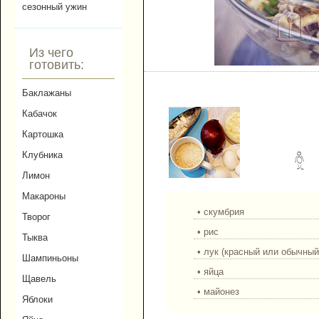
сезонный ужин
Из чего
готовить:
Салат из запечённой с
Баклажаны
Кабачок
Картошка
Клубника
Лимон
Макароны
• скумбрия
Творог
• рис
Тыква
• лук (красный или обычный
Шампиньоны
• яйца
Щавель
• майонез
Яблоки