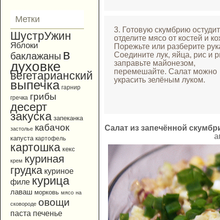
Метки
3. Готовую скумбрию остудит
ШустрУжин
отделите мясо от костей и ко
Яблоки
Порежьте или разберите рук
в
Соедините лук, яйца, рис и р
баклажаны
заправьте майонезом,
духовке
перемешайте. Салат можно
вегетарианский
украсить зелёным луком.
выпечка
гарнир
грибы
гречка
десерт
закуска
запеканка
кабачок
Салат из запечённой скумбр
застолье
а
капуста
картофель
картошка
кекс
куриная
крем
грудка
куриное
курица
филе
лаваш
морковь
мясо
на
овощи
сковороде
паста
печенье