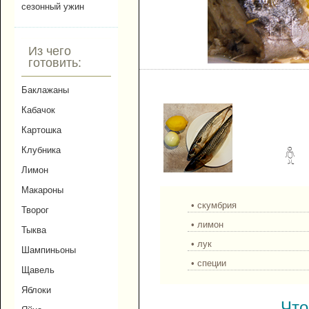
сезонный ужин
Из чего
готовить:
Скумбрия с лимоном и 
Баклажаны
Кабачок
Картошка
Клубника
Лимон
Макароны
• скумбрия
Творог
• лимон
Тыква
• лук
Шампиньоны
• специи
Щавель
Яблоки
Что