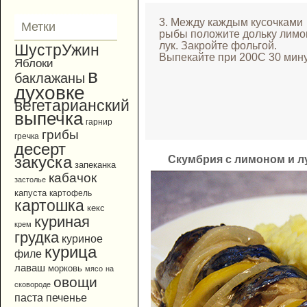
3. Между каждым кусочками
Метки
рыбы положите дольку лимо
лук. Закройте фольгой.
ШустрУжин
Выпекайте при 200С 30 мину
Яблоки
в
баклажаны
духовке
вегетарианский
выпечка
гарнир
грибы
гречка
десерт
закуска
Скумбрия с лимоном и л
запеканка
кабачок
застолье
капуста
картофель
картошка
кекс
куриная
крем
грудка
куриное
курица
филе
лаваш
морковь
мясо
на
овощи
сковороде
паста
печенье