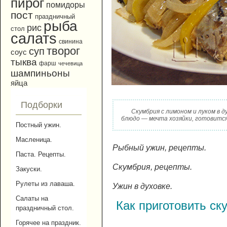
пирог
помидоры
пост
праздничный
рыба
рис
стол
салатs
свинина
творог
суп
соус
тыква
фарш
чечевица
шампиньоны
яйца
Подборки
Скумбрия с лимоном и луком в д
блюдо — мечта хозяйки, готовится 
Постный ужин.
Масленица.
Рыбный ужин, рецепты.
Паста. Рецепты.
Скумбрия, рецепты.
Закуски.
Рулеты из лаваша.
Ужин в духовке.
Салаты на
Как приготовить ск
праздничный стол.
Горячее на праздник.