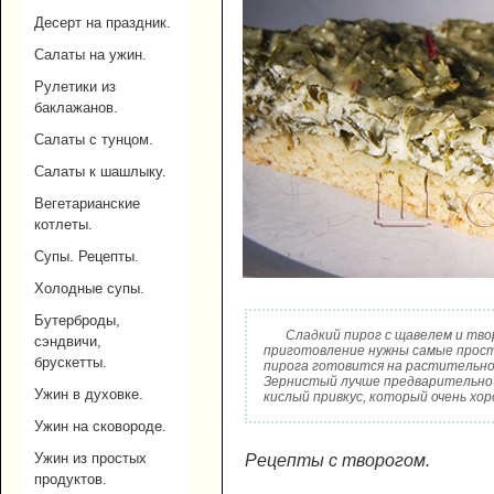
Десерт на праздник.
Салаты на ужин.
Рулетики из
баклажанов.
Салаты с тунцом.
Салаты к шашлыку.
Вегетарианские
котлеты.
Супы. Рецепты.
Холодные супы.
Бутерброды,
Сладкий пирог с щавелем и тво
сэндвичи,
приготовление нужны самые прост
брускетты.
пирога готовится на растительном
Зернистый лучше предварительно 
Ужин в духовке.
кислый привкус, который очень хо
Ужин на сковороде.
Ужин из простых
Рецепты с творогом.
продуктов.