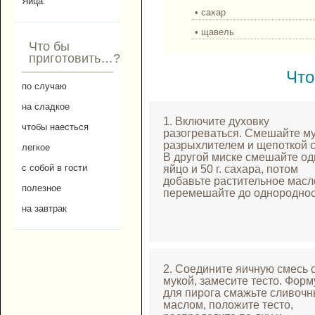
Яйца.
• сахар
• щавель
Что бы
приготовить…?
Что
по случаю
на сладкое
1. Включите духовку
чтобы наесться
разогреваться. Смешайте му
разрыхлителем и щепоткой с
легкое
В другой миске смешайте од
с собой в гости
яйцо и 50 г. сахара, потом
добавьте растительное масл
полезное
перемешайте до однороднос
на завтрак
2. Соедините яичную смесь 
мукой, замесите тесто. Форм
для пирога смажьте сливоч
маслом, положите тесто,