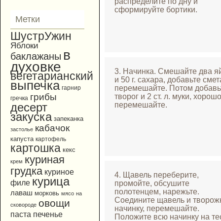
распределите по дну и
сформируйте бортики.
Метки
ШустрУжин
Яблоки
в
баклажаны
духовке
3. Начинка. Смешайте два я
вегетарианский
и 50 г. сахара, добавьте смет
выпечка
перемешайте. Потом добавь
гарнир
грибы
творог и 2 ст. л. муки, хорош
гречка
перемешайте.
десерт
закуска
запеканка
кабачок
застолье
капуста
картофель
картошка
кекс
куриная
крем
грудка
куриное
4. Щавель переберите,
курица
филе
промойте, обсушите
полотенцем, нарежьте.
лаваш
морковь
мясо
на
Соедините щавель и творо
овощи
сковороде
начинку, перемешайте.
паста
печенье
Положите всю начинку на те