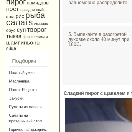
пирог
равномерно распределите.
помидоры
пост
праздничный
рыба
рис
стол
салатs
свинина
творог
суп
соус
5. Выпекайте в разогретой
тыква
фарш
чечевица
духовке около 40 минут при
шампиньоны
180С.
яйца
Подборки
Постный ужин.
Масленица.
Паста. Рецепты.
Сладкий пирог с щавелем и
Закуски.
Рулеты из лаваша.
Салаты на
праздничный стол.
Горячее на праздник.