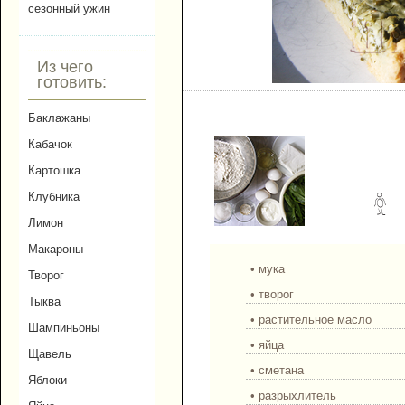
сезонный ужин
Из чего
готовить:
Сладкий пирог с щавел
Баклажаны
Кабачок
Картошка
Клубника
Лимон
Макароны
• мука
Творог
• творог
Тыква
• растительное масло
Шампиньоны
• яйца
Щавель
• сметана
Яблоки
• разрыхлитель