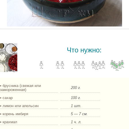
Брусничный соус
Что нужно:
• брусника (свежая или
200 г.
замороженная)
• сахар
100 г.
• лимон или апельсин
1 шт.
• корень имбиря
5 — 7 см.
• крахмал
1 ч. л.