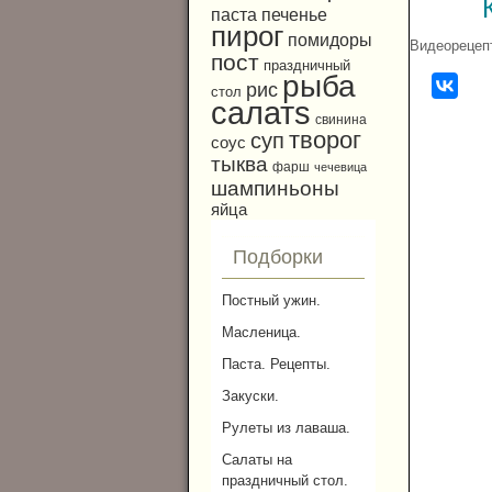
паста
печенье
пирог
помидоры
Видеорецеп
пост
праздничный
рыба
рис
стол
салатs
свинина
творог
суп
соус
тыква
фарш
чечевица
шампиньоны
яйца
Подборки
Постный ужин.
Масленица.
Паста. Рецепты.
Закуски.
Рулеты из лаваша.
Салаты на
праздничный стол.