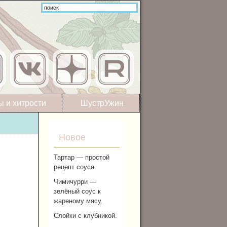
ы и хитрости
ШустрУжин
Новое
Тартар — простой
рецепт соуса.
Чимичурри —
зелёный соус к
жареному мясу.
Слойки с клубникой.