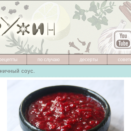
рецепты
по случаю
десерты
совет
ничный соус.