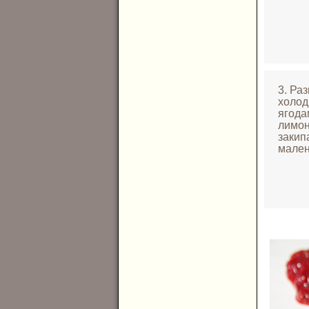
3. Ра
холод
ягода
лимон
закип
мален