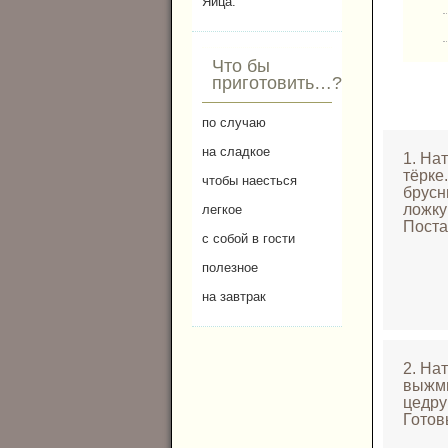
Яйца.
Что бы
приготовить…?
по случаю
на сладкое
1. На
тёрке
чтобы наесться
брусн
ложку
легкое
Поста
с собой в гости
полезное
на завтрак
2. На
выжми
цедру
Готов