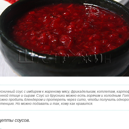
усничный соус с имбирем к жареному мясу, фрикаделькам, котлетам, карто
енной птице и сырам. Соус из брусники можно есть горячим и холодным. Го
можно пробить блендером и протереть через сито, чтобы получить однор
тенцию. Но можно подавать и так, кому как нравится.
цепты соусов.