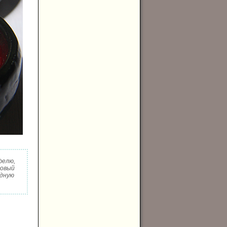
фелю,
товый
одную