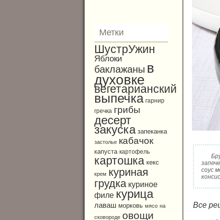
Метки
ШустрУжин
Яблоки
в
баклажаны
духовке
вегетарианский
выпечка
гарнир
грибы
гречка
десерт
закуска
запеканка
кабачок
застолье
капуста
картофель
Бр
картошка
кекс
запеч
куриная
соус 
крем
консис
грудка
куриное
курица
филе
Все ре
лаваш
морковь
мясо
на
овощи
сковороде