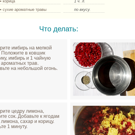
• корица
1 ч. л.
• сухие ароматные травы
по вкусу.
Что делать:
трите имбирь на мелкой
. Положите в ковшик
ику, имбирь и 1 чайную
 ароматных трав.
вьте на небольшой огонь.
трите цедру лимона,
те сок. Добавьте к ягодам
 лимона, сахар и корицу.
ьте 1 минуту.