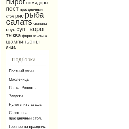
пирог
помидоры
пост
праздничный
рыба
рис
стол
салатs
свинина
творог
суп
соус
тыква
фарш
чечевица
шампиньоны
яйца
Подборки
Постный ужин.
Масленица.
Паста. Рецепты.
Закуски.
Рулеты из лаваша.
Салаты на
праздничный стол.
Горячее на праздник.