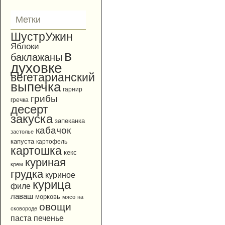
Метки
ШустрУжин
Яблоки
в
баклажаны
духовке
вегетарианский
выпечка
гарнир
грибы
гречка
десерт
закуска
запеканка
кабачок
застолье
капуста
картофель
картошка
кекс
куриная
крем
грудка
куриное
курица
филе
лаваш
морковь
мясо
на
овощи
сковороде
паста
печенье