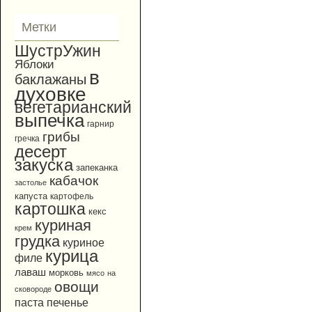
Метки
ШустрУжин
Яблоки
в
баклажаны
духовке
вегетарианский
выпечка
гарнир
грибы
гречка
десерт
закуска
запеканка
кабачок
застолье
капуста
картофель
картошка
кекс
куриная
крем
грудка
куриное
курица
филе
лаваш
морковь
мясо
на
овощи
сковороде
паста
печенье