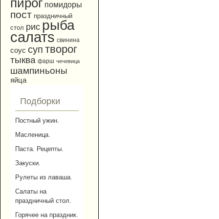
пирог
помидоры
пост
праздничный
рыба
рис
стол
салатs
свинина
творог
суп
соус
тыква
фарш
чечевица
шампиньоны
яйца
Подборки
Постный ужин.
Масленица.
Паста. Рецепты.
Закуски.
Рулеты из лаваша.
Салаты на
праздничный стол.
Горячее на праздник.