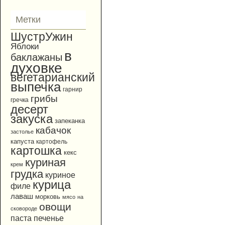
Метки
ШустрУжин
Яблоки
в
баклажаны
духовке
вегетарианский
выпечка
гарнир
грибы
гречка
десерт
закуска
запеканка
кабачок
застолье
капуста
картофель
картошка
кекс
куриная
крем
грудка
куриное
курица
филе
лаваш
морковь
мясо
на
овощи
сковороде
паста
печенье