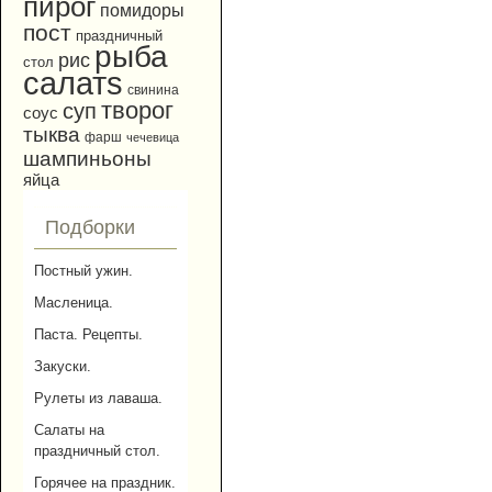
пирог
помидоры
пост
праздничный
рыба
рис
стол
салатs
свинина
творог
суп
соус
тыква
фарш
чечевица
шампиньоны
яйца
Подборки
Постный ужин.
Масленица.
Паста. Рецепты.
Закуски.
Рулеты из лаваша.
Салаты на
праздничный стол.
Горячее на праздник.