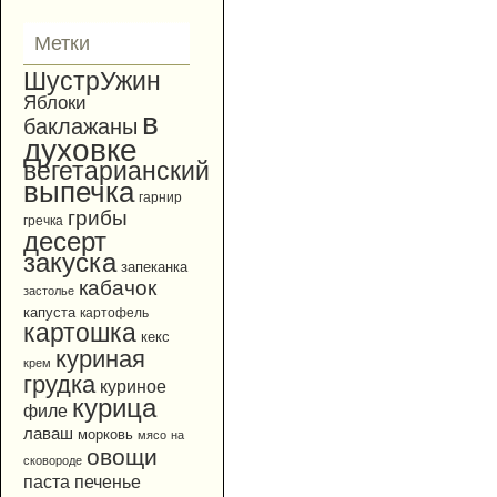
Метки
ШустрУжин
Яблоки
в
баклажаны
духовке
вегетарианский
выпечка
гарнир
грибы
гречка
десерт
закуска
запеканка
кабачок
застолье
капуста
картофель
картошка
кекс
куриная
крем
грудка
куриное
курица
филе
лаваш
морковь
мясо
на
овощи
сковороде
паста
печенье