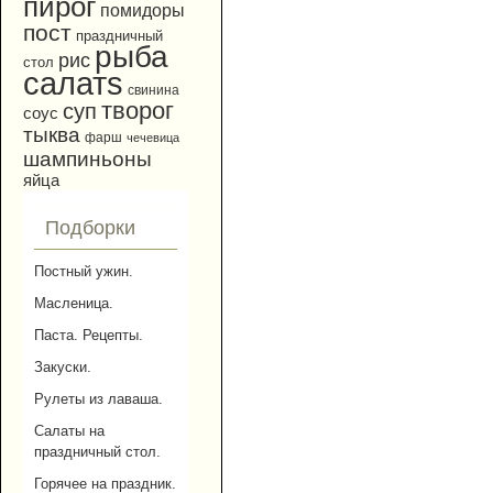
пирог
помидоры
пост
праздничный
рыба
рис
стол
салатs
свинина
творог
суп
соус
тыква
фарш
чечевица
шампиньоны
яйца
Подборки
Постный ужин.
Масленица.
Паста. Рецепты.
Закуски.
Рулеты из лаваша.
Салаты на
праздничный стол.
Горячее на праздник.