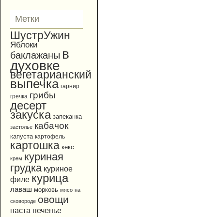
Метки
ШустрУжин
Яблоки
в
баклажаны
духовке
вегетарианский
выпечка
гарнир
грибы
гречка
десерт
закуска
запеканка
кабачок
застолье
капуста
картофель
картошка
кекс
куриная
крем
грудка
куриное
курица
филе
лаваш
морковь
мясо
на
овощи
сковороде
паста
печенье