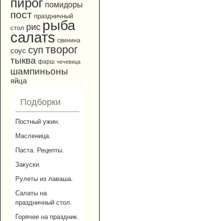
пирог
помидоры
пост
праздничный
рыба
рис
стол
салатs
свинина
творог
суп
соус
тыква
фарш
чечевица
шампиньоны
яйца
Подборки
Постный ужин.
Масленица.
Паста. Рецепты.
Закуски.
Рулеты из лаваша.
Салаты на
праздничный стол.
Горячее на праздник.