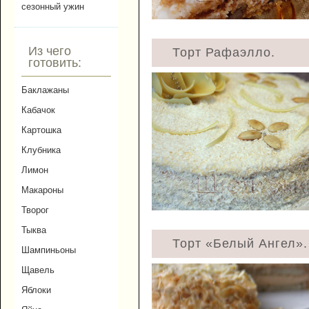
сезонный ужин
Из чего
Торт Рафаэлло.
готовить:
Баклажаны
Кабачок
Картошка
Клубника
Лимон
Макароны
Творог
Тыква
Торт «Белый Ангел».
Шампиньоны
Щавель
Яблоки