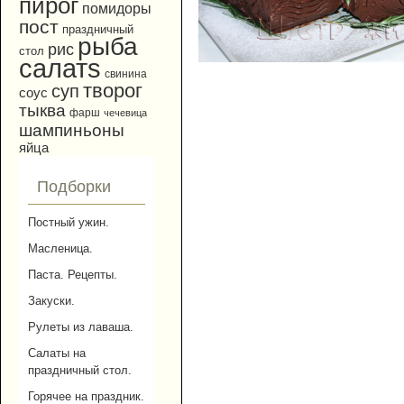
пирог
помидоры
пост
праздничный
рыба
рис
стол
салатs
свинина
творог
суп
соус
тыква
фарш
чечевица
шампиньоны
яйца
Подборки
Постный ужин.
Масленица.
Паста. Рецепты.
Закуски.
Рулеты из лаваша.
Салаты на
праздничный стол.
Горячее на праздник.