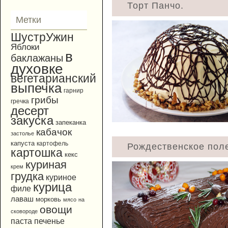
Торт Панчо.
Метки
ШустрУжин
Яблоки
в
баклажаны
духовке
вегетарианский
выпечка
гарнир
грибы
гречка
десерт
закуска
запеканка
кабачок
застолье
капуста
картофель
Рождественское пол
картошка
кекс
куриная
крем
грудка
куриное
курица
филе
лаваш
морковь
мясо
на
овощи
сковороде
паста
печенье