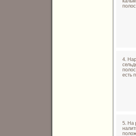
кальм
полос
4. На
сельд
полос
есть 
5. На
налит
полож