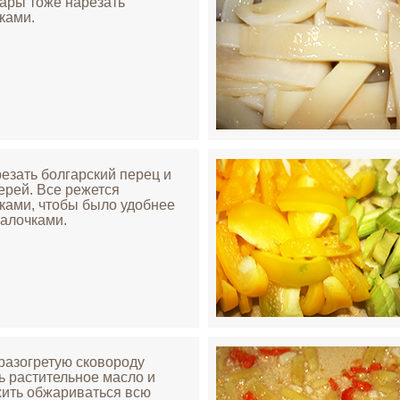
ары тоже нарезать
ками.
резать болгарский перец и
ерей. Все режется
ками, чтобы было удобнее
палочками.
 разогретую сковороду
ь растительное масло и
ить обжариваться всю