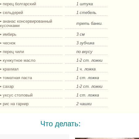
• перец болгарский
1 штука
• сельдерей
1 стебель.
• ананас консервированный
треть банки.
кусочками
• имбирь
3 см
• чеснок
3 зубчика
• перец чили
по вкусу
• кунжутное масло
1-2 ст. ложки
• крахмал
1 ч. ложка
• томатная паста
1 ст. ложка
• сахар
1-2 ст. ложки
• уксус столовый
1 ст. ложка
• рис на гарнир
2 чашки
Что делать: