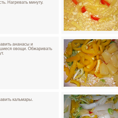
сть. Нагревать минуту.
бавить ананасы и
шиеся овощи. Обжаривать
т.
бавить кальмары.