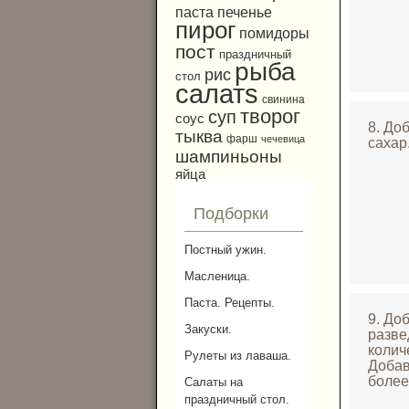
паста
печенье
пирог
помидоры
пост
праздничный
рыба
рис
стол
салатs
свинина
творог
суп
соус
8. До
тыква
фарш
чечевица
сахар
шампиньоны
яйца
Подборки
Постный ужин.
Масленица.
Паста. Рецепты.
9. До
Закуски.
разве
колич
Рулеты из лаваша.
Добав
более
Салаты на
праздничный стол.