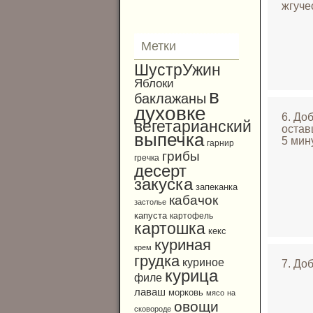
жгуче
Метки
ШустрУжин
Яблоки
в
баклажаны
духовке
6. До
вегетарианский
остав
выпечка
5 мину
гарнир
грибы
гречка
десерт
закуска
запеканка
кабачок
застолье
капуста
картофель
картошка
кекс
куриная
крем
грудка
куриное
7. До
курица
филе
лаваш
морковь
мясо
на
овощи
сковороде