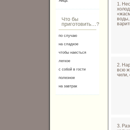
Яйца.
1. Не
холод
«жасм
Что бы
воды,
приготовить…?
варит
по случаю
на сладкое
чтобы наесться
легкое
2. На
с собой в гости
всю ж
чили,
полезное
на завтрак
3. Ра