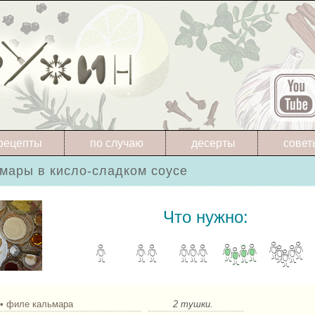
рецепты
по случаю
десерты
совет
мары в кисло-сладком соусе
Что нужно:
• филе кальмара
2 тушки.