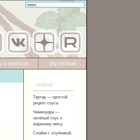
ы и хитрости
ШустрУжин
Новое
Тартар — простой
рецепт соуса.
Чимичурри —
зелёный соус к
жареному мясу.
Слойки с клубникой.