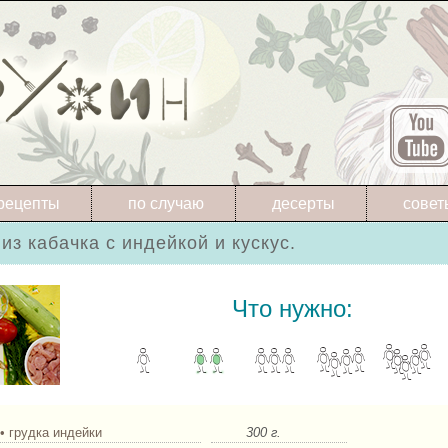
рецепты
по случаю
десерты
совет
 из кабачка с индейкой и кускус.
Что нужно:
• грудка индейки
300 г.