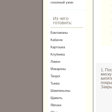
сезонный ужин
Из чего
готовить:
Баклажаны
Кабачок
Картошка
Клубника
Лимон
Макароны
1. По
миску
Творог
кипят
покры
Тыква
Закры
Шампиньоны
Щавель
Яблоки