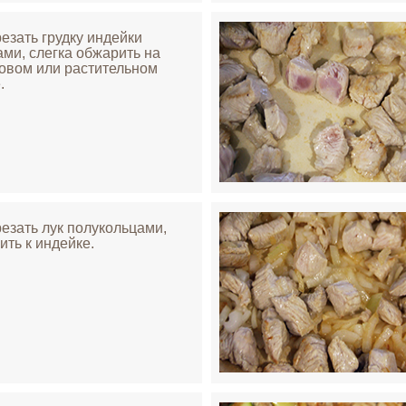
резать грудку индейки
ами, слегка обжарить на
овом или растительном
.
резать лук полукольцами,
ить к индейке.