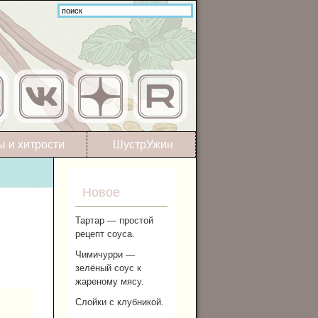
ы и хитрости
ШустрУжин
Новое
Тартар — простой
рецепт соуса.
Чимичурри —
зелёный соус к
жареному мясу.
Слойки с клубникой.