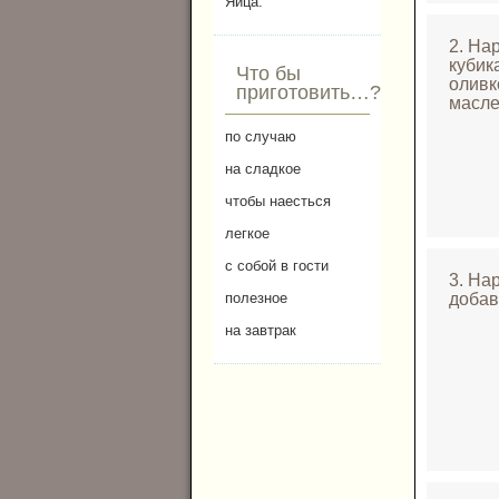
Яйца.
2. На
кубик
Что бы
оливк
приготовить…?
масле
по случаю
на сладкое
чтобы наесться
легкое
с собой в гости
3. На
полезное
добав
на завтрак