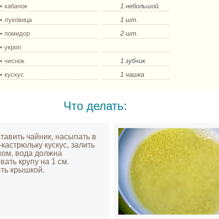
• кабачок
1 небольшой.
• луковица
1 шт.
• помидор
2 шт.
• укроп
• чеснок
1 зубчик
• кускус
1 чашка
Что делать:
ставить чайник, насыпать в
-кастрюльку кускус, залить
ком, вода должна
вать крупу на 1 см.
ть крышкой.