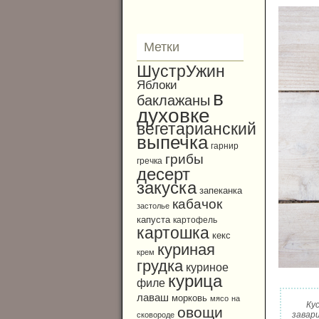
Метки
ШустрУжин
Яблоки
в
баклажаны
духовке
вегетарианский
выпечка
гарнир
грибы
гречка
десерт
закуска
запеканка
кабачок
застолье
капуста
картофель
картошка
кекс
куриная
крем
грудка
куриное
курица
филе
лаваш
морковь
мясо
на
Ку
овощи
завар
сковороде