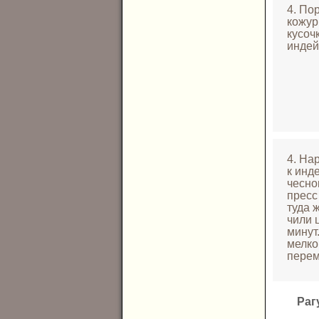
4. По
кожур
кусоч
индей
4. На
к инд
чесно
пресс
туда 
чили 
минут
мелко
перем
Раг