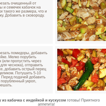
резать очищенный от
ы и семечек кабачок на
ки такого же размера, что и
ку. Добавить в сковороду.
резать помидоры, добавить
ейке. Мелко порубить
к (или пропустить через
 для чеснока), отправить
же, добавить острый перец
целиком. Потушить 5-10
. Перед подачей добавить
 порубленный укроп,
ешать.
у из кабачка с индейкой и кускусом
готовы! Приятного
аппетита!