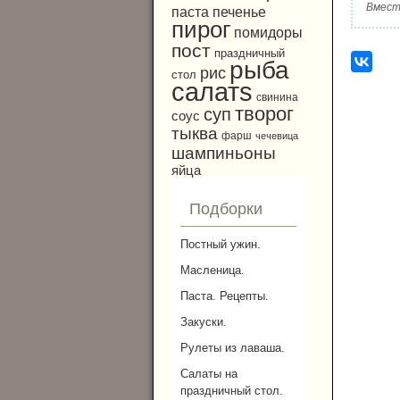
Вмест
паста
печенье
пирог
помидоры
пост
праздничный
рыба
рис
стол
салатs
свинина
творог
суп
соус
тыква
фарш
чечевица
шампиньоны
яйца
Подборки
Постный ужин.
Масленица.
Паста. Рецепты.
Закуски.
Рулеты из лаваша.
Салаты на
праздничный стол.