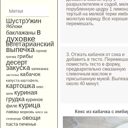
разрыхлителем и содой, мел
порубленную цедру 1 лимона
Метки
тертый на мелкой терке имби
молотую корицу. Все хороше
ШустрУжин
перемешать.
Яблоки
в
баклажаны
духовке
вегетарианский
выпечка
гарнир
3. Отжать кабачок от сока и
грибы
гречка
добавить в тесто. Перемеша
десерт
поместить тесто в форму,
закуска
предварительно смазанную
запеканка
кабачок
сливочным маслом и
застолье
присыпанную мукой. Выпека
капуста
картофель
около 40 минут.
картошка
кекс
куриная
крем
грудка
куриное
курица
филе
Кекс из кабачка с имб
лаваш
морковь
мясо
на
овощи
сковороде
паста
печенье