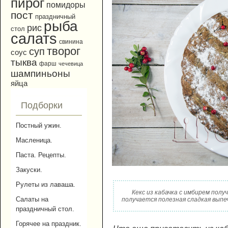
пирог
помидоры
пост
праздничный
рыба
рис
стол
салатs
свинина
творог
суп
соус
тыква
фарш
чечевица
шампиньоны
яйца
Подборки
Постный ужин.
Масленица.
Паста. Рецепты.
Закуски.
Рулеты из лаваша.
Кекс из кабачка с имбирем полу
Салаты на
получается полезная сладкая выпеч
праздничный стол.
Горячее на праздник.