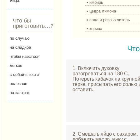
Яйца.
• имбирь
• цедра лимона
• сода и разрыхлитель
Что бы
приготовить…?
• корица
по случаю
Что
на сладкое
чтобы наесться
легкое
1. Включить духовку
разогреваться на 180 С.
с собой в гости
Потереть кабачок на крупно
полезное
терке, присыпать его солью 
оставить.
на завтрак
2. Смешать яйцо с сахаром,
добавить масло, муку с