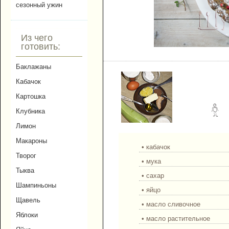
сезонный ужин
Из чего
готовить:
Кекс из кабачка с имби
Баклажаны
Кабачок
Картошка
Клубника
Лимон
Макароны
• кабачок
Творог
• мука
Тыква
• сахар
Шампиньоны
• яйцо
Щавель
• масло сливочное
Яблоки
• масло растительное