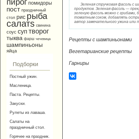
пирог
помидоры
Зеленая стручковая фасоль с 
пост
продуктов. Зеленая фасоль — прек
праздничный
зеленую фасоль можно с грибами, 
рыба
рис
томатным соком, добавлять остры
стол
салатs
автор замечательного ужина или п
свинина
творог
суп
соус
тыква
фарш
Рецепты с шампиньонами
чечевица
шампиньоны
яйца
Вегетарианские рецепты
Гарниры
Подборки
Постный ужин.
Масленица.
Паста. Рецепты.
Закуски.
Рулеты из лаваша.
Салаты на
праздничный стол.
Горячее на праздник.