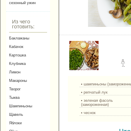
сезонный ужин
Из чего
готовить:
Зеленая фасоль с шам
Баклажаны
Кабачок
Картошка
Клубника
Лимон
Макароны
• шампиньоны (замороженн
Творог
• репчатый лук
Тыква
• зеленая фасоль
(замороженная)
Шампиньоны
• чеснок
Щавель
Яблоки