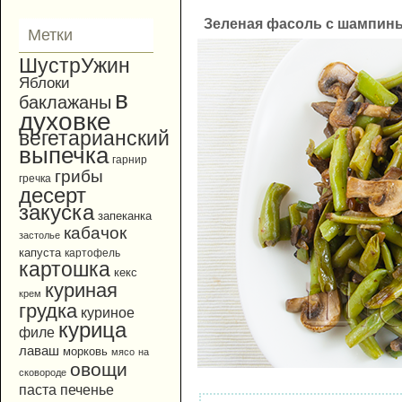
Зеленая фасоль с шампин
Метки
ШустрУжин
Яблоки
в
баклажаны
духовке
вегетарианский
выпечка
гарнир
грибы
гречка
десерт
закуска
запеканка
кабачок
застолье
капуста
картофель
картошка
кекс
куриная
крем
грудка
куриное
курица
филе
лаваш
морковь
мясо
на
овощи
сковороде
паста
печенье