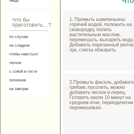
Что
Яйца.
1. Промыть шампиньоны
Что бы
горячей водой, положить на
приготовить…?
сковородку, полить
растительным маслом,
по случаю
перемешать, выпарить воду.
Добавить порезанный репч
на сладкое
лук, слегка обжарить.
чтобы наесться
легкое
с собой в гости
полезное
2.Промыть фасоль, добавить
грибам, посолить, можно
на завтрак
добавить чеснок и перец.
Готовить около 10 минут на
среднем огне, периодически
перемешивая.