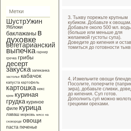
Метки
3. Тыкву порежьте крупным
ШустрУжин
кубиком. Добавьте к овощам
Яблоки
Добавьте около 500 мл. вод
в
(больше или меньше для
баклажаны
желаемой густоты супа).
духовке
Доведите до кипения и оста
вегетарианский
томиться до готовности тыкв
выпечка
гарнир
грибы
гречка
десерт
закуска
запеканка
кабачок
застолье
4. Измельчите овощи бленде
капуста
картофель
Посолите, поперчите (паприк
картошка
зира), добавьте сливки, дов
кекс
куриная
до кипения. Суп готов.
крем
Дополнить суп можно моло
грудка
куриное
грецкими орехами.
курица
филе
лаваш
морковь
мясо
на
овощи
сковороде
паста
печенье