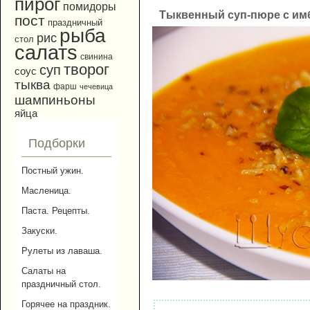
пирог
помидоры
Тыквенный суп-пюре с и
пост
праздничный
рыба
рис
стол
салатs
свинина
творог
суп
соус
тыква
фарш
чечевица
шампиньоны
яйца
Подборки
Постный ужин.
Масленица.
Паста. Рецепты.
Закуски.
Рулеты из лаваша.
Салаты на
праздничный стол.
Горячее на праздник.