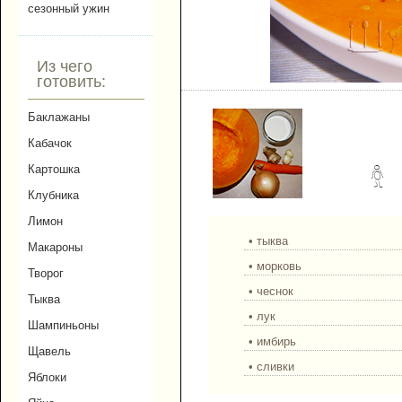
сезонный ужин
Из чего
готовить:
Баклажаны
Кабачок
Картошка
Клубника
Лимон
• тыква
Макароны
• морковь
Творог
• чеснок
Тыква
• лук
Шампиньоны
• имбирь
Щавель
• сливки
Яблоки