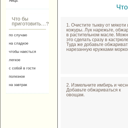
Яйца.
Что
Что бы
приготовить…?
1. Очистите тыкву от мякоти 
кожуры. Лук нарежьте, обжа
в растительном масле. Мож
по случаю
это сделать сразу в кастрюле
на сладкое
Туда же добавьте обжариват
нарезанную кружками морко
чтобы наесться
легкое
с собой в гости
полезное
2. Измельчите имбирь и чесн
на завтрак
Добавьте обжариваться к
овощам.