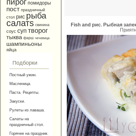
пирог
помидоры
пост
праздничный
рыба
рис
стол
салатs
Fish and рис. Рыбная запе
свинина
творог
Приятн
суп
соус
тыква
фарш
чечевица
шампиньоны
яйца
Подборки
Постный ужин.
Масленица.
Паста. Рецепты.
Закуски.
Рулеты из лаваша.
Салаты на
праздничный стол.
Горячее на праздник.