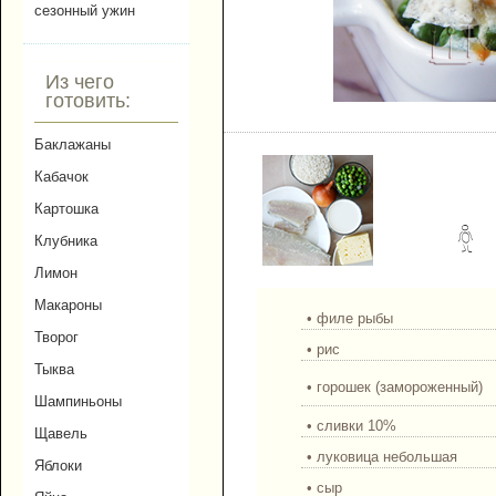
сезонный ужин
Из чего
готовить:
Fish and рис. Рыбная з
Баклажаны
Кабачок
Картошка
Клубника
Лимон
Макароны
• филе рыбы
Творог
• рис
Тыква
• горошек (замороженный)
Шампиньоны
• сливки 10%
Щавель
• луковица небольшая
Яблоки
• сыр