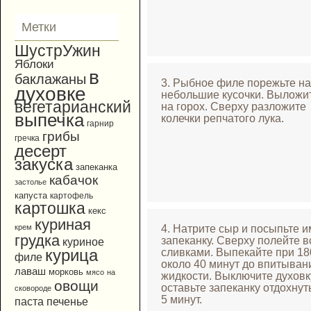
Метки
ШустрУжин
Яблоки
в
баклажаны
3. Рыбное филе порежьте на
духовке
небольшие кусочки. Выложи
вегетарианский
на горох. Сверху разложите
выпечка
колечки репчатого лука.
гарнир
грибы
гречка
десерт
закуска
запеканка
кабачок
застолье
капуста
картофель
картошка
кекс
куриная
4. Натрите сыр и посыпьте и
крем
грудка
запеканку. Сверху полейте в
куриное
сливками. Выпекайте при 1
курица
филе
около 40 минут до впитыван
лаваш
морковь
мясо
на
жидкости. Выключите духовк
овощи
оставьте запеканку отдохнут
сковороде
5 минут.
паста
печенье