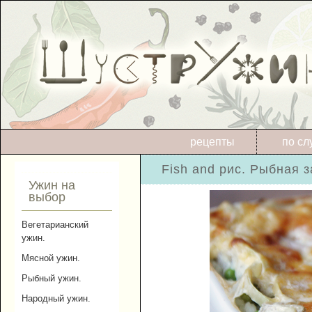
рецепты
по сл
Fish and рис. Рыбная 
Ужин на
выбор
Вегетарианский
ужин.
Мясной ужин.
Рыбный ужин.
Народный ужин.