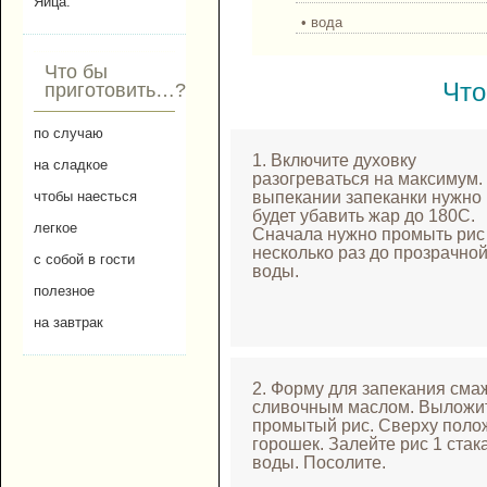
Яйца.
• вода
Что бы
Что
приготовить…?
по случаю
1. Включите духовку
на сладкое
разогреваться на максимум.
выпекании запеканки нужно
чтобы наесться
будет убавить жар до 180С.
легкое
Сначала нужно промыть рис
несколько раз до прозрачно
с собой в гости
воды.
полезное
на завтрак
2. Форму для запекания сма
сливочным маслом. Выложи
промытый рис. Сверху поло
горошек. Залейте рис 1 стак
воды. Посолите.