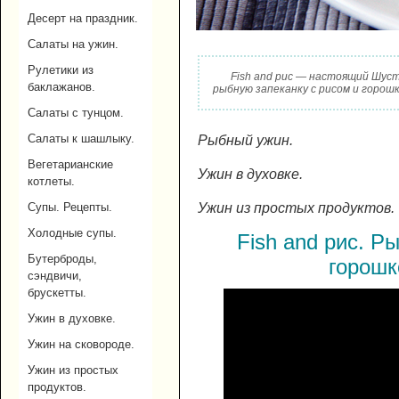
Десерт на праздник.
Салаты на ужин.
Рулетики из
Fish and рис — настоящий Шуст
баклажанов.
рыбную запеканку с рисом и горошк
Салаты с тунцом.
Салаты к шашлыку.
Рыбный ужин.
Вегетарианские
Ужин в духовке.
котлеты.
Ужин из простых продуктов.
Супы. Рецепты.
Холодные супы.
Fish and рис. Р
Бутерброды,
горошк
сэндвичи,
брускетты.
Ужин в духовке.
Ужин на сковороде.
Ужин из простых
продуктов.