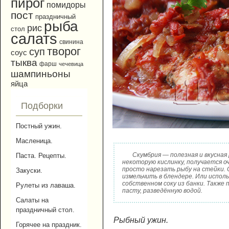
пирог
помидоры
пост
праздничный
рыба
рис
стол
салатs
свинина
творог
суп
соус
тыква
фарш
чечевица
шампиньоны
яйца
Подборки
Постный ужин.
Масленица.
Скумбрия — полезная и вкусная
Паста. Рецепты.
некоторую кислинку, получается о
просто нарезать рыбу на стейки.
Закуски.
измельчить в блендере. Или испол
собственном соку из банки. Такж
Рулеты из лаваша.
пасту, разведённую водой.
Салаты на
праздничный стол.
Рыбный ужин.
Горячее на праздник.