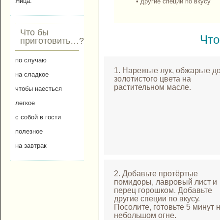
Яйца.
• другие специи по вкусу
Что бы
Что
приготовить…?
по случаю
1. Нарежьте лук, обжарьте д
на сладкое
золотистого цвета на
растительном масле.
чтобы наесться
легкое
с собой в гости
полезное
на завтрак
2. Добавьте протёртые
помидоры, лавровый лист и
перец горошком. Добавьте
другие специи по вкусу.
Посолите, готовьте 5 минут 
небольшом огне.