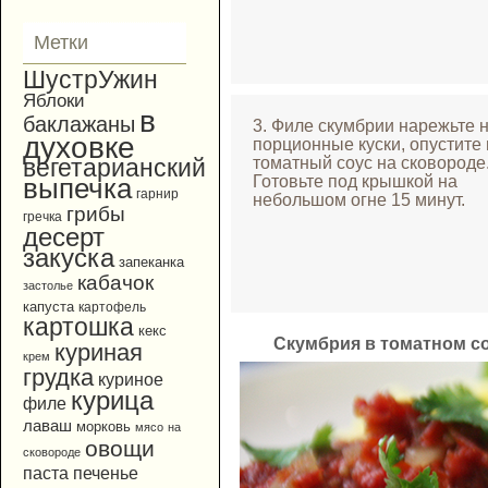
Метки
ШустрУжин
Яблоки
в
баклажаны
3. Филе скумбрии нарежьте 
духовке
порционные куски, опустите 
томатный соус на сковороде
вегетарианский
Готовьте под крышкой на
выпечка
гарнир
небольшом огне 15 минут.
грибы
гречка
десерт
закуска
запеканка
кабачок
застолье
капуста
картофель
картошка
кекс
Скумбрия в томатном с
куриная
крем
грудка
куриное
курица
филе
лаваш
морковь
мясо
на
овощи
сковороде
паста
печенье