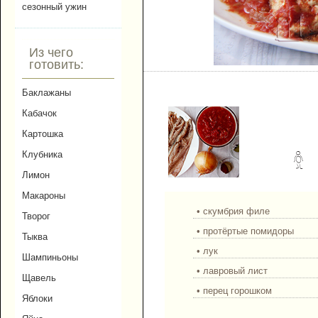
сезонный ужин
Из чего
готовить:
Скумбрия в томатном 
Баклажаны
Кабачок
Картошка
Клубника
Лимон
Макароны
• скумбрия филе
Творог
• протёртые помидоры
Тыква
• лук
Шампиньоны
• лавровый лист
Щавель
• перец горошком
Яблоки