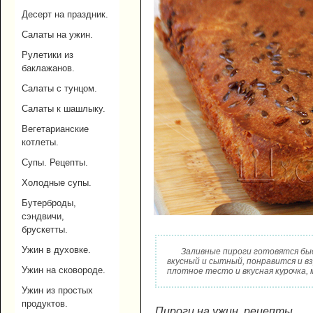
Десерт на праздник.
Салаты на ужин.
Рулетики из
баклажанов.
Салаты с тунцом.
Салаты к шашлыку.
Вегетарианские
котлеты.
Супы. Рецепты.
Холодные супы.
Бутерброды,
сэндвичи,
брускетты.
Ужин в духовке.
Заливные пироги готовятся быс
вкусный и сытный, понравится и в
Ужин на сковороде.
плотное тесто и вкусная курочка,
Ужин из простых
продуктов.
Пироги на ужин, рецепты.