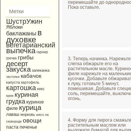
перемешайте до однороднос
Пока оставьте.
Метки
ШустрУжин
Яблоки
в
баклажаны
духовке
вегетарианский
выпечка
гарнир
грибы
3. Теперь начинка. Нарежьте
гречка
десерт
слегка обжарьте его на
закуска
растительном масле. Курино
запеканка
филе нарежьте на маленьки
кабачок
застолье
кусочки. Добавьте обжарива
капуста
картофель
к луку, готовьте 5 минут,
картошка
помешивая. Добавьте специ
кекс
соль, перемешайте, выключ
куриная
крем
огонь.
грудка
куриное
курица
филе
лаваш
морковь
мясо
на
овощи
4. Форму для пирога смажьт
сковороде
растительным маслом или
паста
печенье
выложите бумагой для выпе