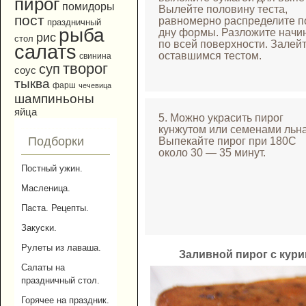
пирог
помидоры
Вылейте половину теста,
пост
равномерно распределите п
праздничный
рыба
дну формы. Разложите начи
рис
стол
по всей поверхности. Залей
салатs
оставшимся тестом.
свинина
творог
суп
соус
тыква
фарш
чечевица
шампиньоны
яйца
5. Можно украсить пирог
кунжутом или семенами льна
Подборки
Выпекайте пирог при 180С
около 30 — 35 минут.
Постный ужин.
Масленица.
Паста. Рецепты.
Закуски.
Рулеты из лаваша.
Заливной пирог с кур
Салаты на
праздничный стол.
Горячее на праздник.