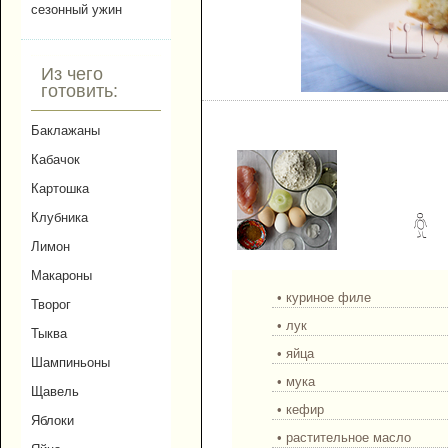
сезонный ужин
Из чего
готовить:
Заливной пирог с куриц
Баклажаны
Кабачок
Картошка
Клубника
Лимон
Макароны
• куриное филе
Творог
• лук
Тыква
• яйца
Шампиньоны
• мука
Щавель
• кефир
Яблоки
• растительное масло