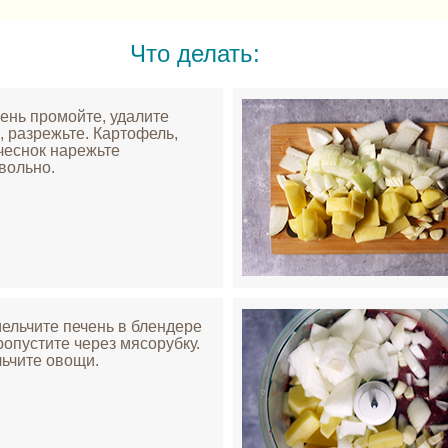
Что делать:
чень промойте, удалите
, разрежьте. Картофель,
 чеснок нарежьте
вольно.
мельчите печень в блендере
ропустите через мясорубку.
ьчите овощи.