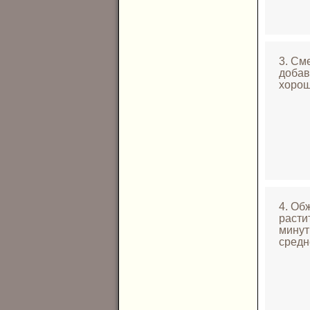
3. См
добав
хорош
4. Об
расти
минут
средн