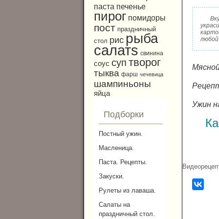
паста
печенье
пирог
помидоры
Вк
украс
пост
праздничный
карто
рыба
рис
любой 
стол
салатs
свинина
творог
суп
соус
Мясной
тыква
фарш
чечевица
шампиньоны
Рецепт
яйца
Ужин н
Подборки
Ка
Постный ужин.
Масленица.
Паста. Рецепты.
Видеорецеп
Закуски.
Рулеты из лаваша.
Салаты на
праздничный стол.