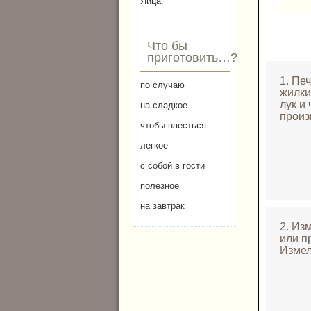
Яйца.
Что бы
приготовить…?
1. Пе
по случаю
жилки
лук и
на сладкое
произ
чтобы наесться
легкое
с собой в гости
полезное
на завтрак
2. Из
или п
Измел