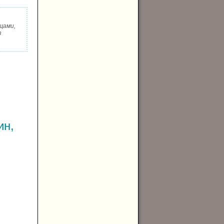
щами,
з
ин,