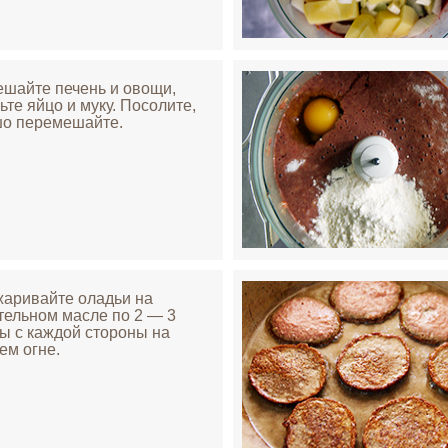
ешайте печень и овощи,
ьте яйцо и муку. Посолите,
о перемешайте.
жаривайте оладьи на
тельном масле по 2 — 3
ы с каждой стороны на
ем огне.