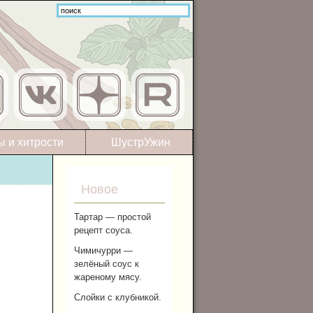
ы и хитрости
ШустрУжин
Новое
Тартар — простой
рецепт соуса.
Чимичурри —
зелёный соус к
жареному мясу.
Слойки с клубникой.