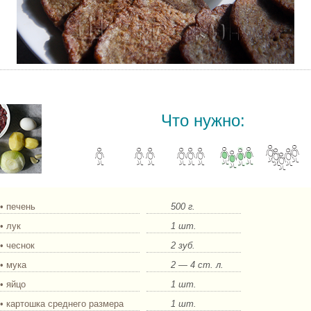
Печёночные оладьи.
Что нужно:
• печень
500 г.
• лук
1 шт.
• чеснок
2 зуб.
• мука
2 — 4 ст. л.
• яйцо
1 шт.
• картошка среднего размера
1 шт.