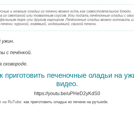
усные и нежные оладьи из печени можно есть как самостоятельное блюдо,
ив их сметаной или томатным соусом. Или подать печёночные оладьи с ово
фельным пюре или другим гарниром. Печёночные оладьи можно готовить и
печени: куриной, говяжьей, индюшачьей, свиной печени.
 ужин.
ы с печёнкой.
а сковороде.
к приготовить печеночные оладьи на уж
видео.
https://youtu.be/uPHeD2yKdS0
т на RuTube:
как приготовить оладьи из печени на рутьюбе.