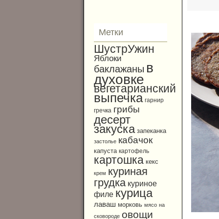
Метки
ШустрУжин
Яблоки
в
баклажаны
духовке
вегетарианский
выпечка
гарнир
грибы
гречка
десерт
закуска
запеканка
кабачок
застолье
капуста
картофель
картошка
кекс
куриная
крем
грудка
куриное
курица
филе
лаваш
морковь
мясо
на
овощи
сковороде