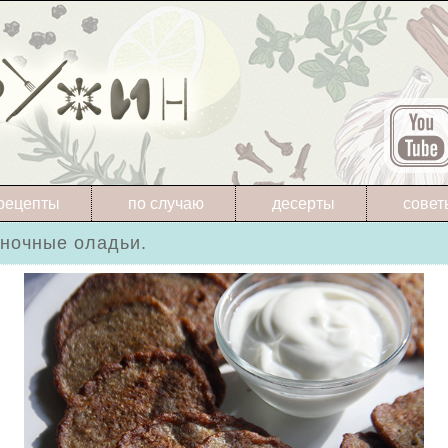
рецепты
по случаю
десерты
совет
ночные оладьи.