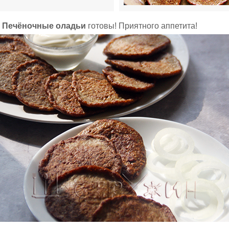
Печёночные оладьи
готовы! Приятного аппетита!