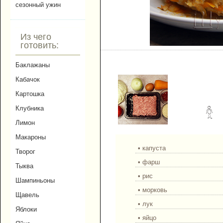
сезонный ужин
Из чего
готовить:
Ленивые голубцы с кап
Баклажаны
Кабачок
Картошка
Клубника
Лимон
Макароны
• капуста
Творог
• фарш
Тыква
• рис
Шампиньоны
• морковь
Щавель
• лук
Яблоки
• яйцо