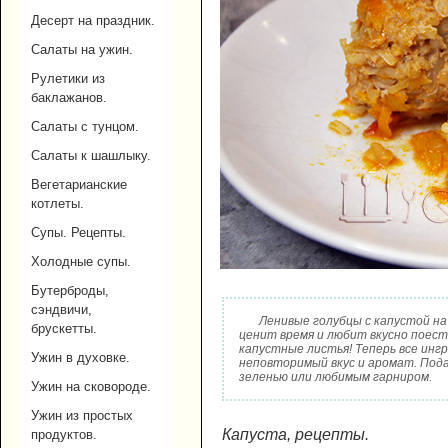
Десерт на праздник.
Салаты на ужин.
Рулетики из
баклажанов.
Салаты с тунцом.
Салаты к шашлыку.
Вегетарианские
котлеты.
Супы. Рецепты.
Холодные супы.
Бутерброды,
сэндвичи,
Ленивые голубцы с капустой на
брускетты.
ценит время и любит вкусно поест
капустные листья! Теперь все инг
Ужин в духовке.
неповторимый вкус и аромат. Под
зеленью или любимым гарниром.
Ужин на сковороде.
Ужин из простых
Капуста, рецепты.
продуктов.