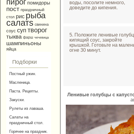
пирог
воды, посолите немного,
помидоры
доведите до кипения.
пост
праздничный
рыба
рис
стол
салатs
свинина
творог
суп
соус
5. Положите ленивые голуб
тыква
фарш
чечевица
кипящий соус, закройте
шампиньоны
крышкой. Готовьте на мален
яйца
огне 30 минут.
Подборки
Постный ужин.
Масленица.
Паста. Рецепты.
Ленивые голубцы с капуст
а
Закуски.
Рулеты из лаваша.
Салаты на
праздничный стол.
Горячее на праздник.