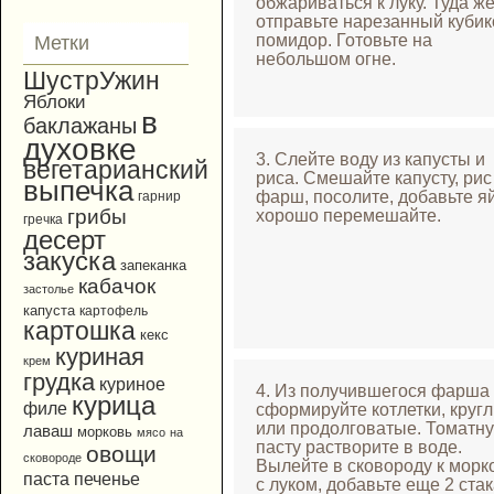
обжариваться к луку. Туда ж
отправьте нарезанный куби
помидор. Готовьте на
Метки
небольшом огне.
ШустрУжин
Яблоки
в
баклажаны
духовке
3. Слейте воду из капусты и
вегетарианский
риса. Смешайте капусту, рис
выпечка
фарш, посолите, добавьте я
гарнир
грибы
хорошо перемешайте.
гречка
десерт
закуска
запеканка
кабачок
застолье
капуста
картофель
картошка
кекс
куриная
крем
грудка
куриное
4. Из получившегося фарша
курица
филе
сформируйте котлетки, круг
или продолговатые. Томатн
лаваш
морковь
мясо
на
пасту растворите в воде.
овощи
сковороде
Вылейте в сковороду к морк
паста
печенье
с луком, добавьте еще 2 ста