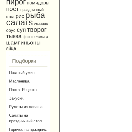
пирог
помидоры
пост
праздничный
рыба
рис
стол
салатs
свинина
творог
суп
соус
тыква
фарш
чечевица
шампиньоны
яйца
Подборки
Постный ужин.
Масленица.
Паста. Рецепты.
Закуски.
Рулеты из лаваша.
Салаты на
праздничный стол.
Горячее на праздник.