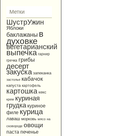
Метки
ШустрУжин
Яблоки
в
баклажаны
духовке
вегетарианский
выпечка
гарнир
грибы
гречка
десерт
закуска
запеканка
кабачок
застолье
капуста
картофель
картошка
кекс
куриная
крем
грудка
куриное
курица
филе
лаваш
морковь
мясо
на
овощи
сковороде
паста
печенье