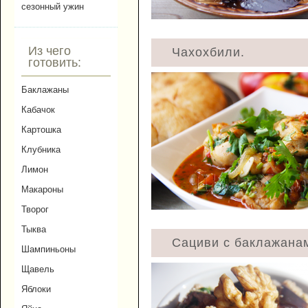
сезонный ужин
Из чего
Чахохбили.
готовить:
Баклажаны
Кабачок
Картошка
Клубника
Лимон
Макароны
Творог
Тыква
Сациви с баклажана
Шампиньоны
Щавель
Яблоки