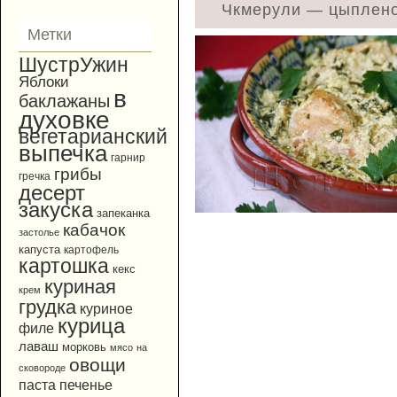
Чкмерули — цыплено
Метки
ШустрУжин
Яблоки
в
баклажаны
духовке
вегетарианский
выпечка
гарнир
грибы
гречка
десерт
закуска
запеканка
кабачок
застолье
капуста
картофель
картошка
кекс
куриная
крем
грудка
куриное
курица
филе
лаваш
морковь
мясо
на
овощи
сковороде
паста
печенье