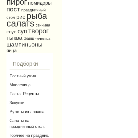
пирог
помидоры
пост
праздничный
рыба
рис
стол
салатs
свинина
творог
суп
соус
тыква
фарш
чечевица
шампиньоны
яйца
Подборки
Постный ужин.
Масленица.
Паста. Рецепты.
Закуски.
Рулеты из лаваша.
Салаты на
праздничный стол.
Горячее на праздник.