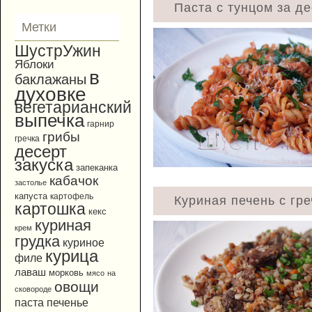
Паста с тунцом за де
Метки
ШустрУжин
Яблоки
в
баклажаны
духовке
вегетарианский
выпечка
гарнир
грибы
гречка
десерт
закуска
запеканка
кабачок
застолье
капуста
картофель
Куриная печень с гре
картошка
кекс
куриная
крем
грудка
куриное
курица
филе
лаваш
морковь
мясо
на
овощи
сковороде
паста
печенье