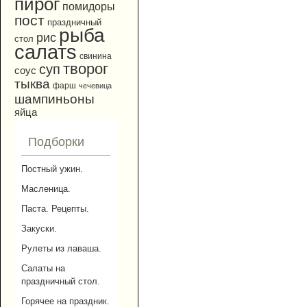
пирог
помидоры
пост
праздничный
рыба
рис
стол
салатs
свинина
творог
суп
соус
тыква
фарш
чечевица
шампиньоны
яйца
Подборки
Постный ужин.
Масленица.
Паста. Рецепты.
Закуски.
Рулеты из лаваша.
Салаты на
праздничный стол.
Горячее на праздник.