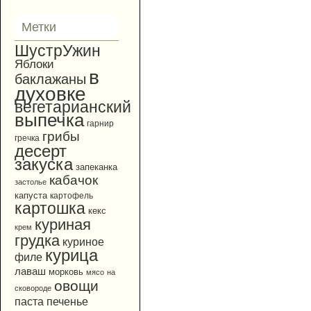
Метки
ШустрУжин
Яблоки
в
баклажаны
духовке
вегетарианский
выпечка
гарнир
грибы
гречка
десерт
закуска
запеканка
кабачок
застолье
капуста
картофель
картошка
кекс
куриная
крем
грудка
куриное
курица
филе
лаваш
морковь
мясо
на
овощи
сковороде
паста
печенье