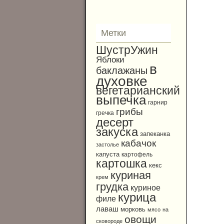
Метки
ШустрУжин
Яблоки
в
баклажаны
духовке
вегетарианский
выпечка
гарнир
грибы
гречка
десерт
закуска
запеканка
кабачок
застолье
капуста
картофель
картошка
кекс
куриная
крем
грудка
куриное
курица
филе
лаваш
морковь
мясо
на
овощи
сковороде