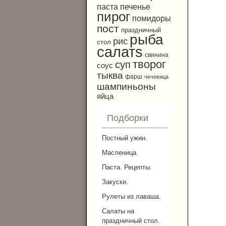
паста
печенье
пирог
помидоры
пост
праздничный
рыба
рис
стол
салатs
свинина
творог
суп
соус
тыква
фарш
чечевица
шампиньоны
яйца
Подборки
Постный ужин.
Масленица.
Паста. Рецепты.
Закуски.
Рулеты из лаваша.
Салаты на
праздничный стол.