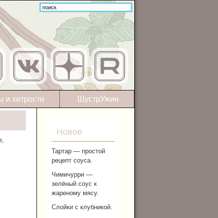
ы и хитрости
ШустрУжин
Новое
е,
Тартар — простой
рецепт соуса.
Чимичурри —
зелёный соус к
жареному мясу.
Слойки с клубникой.