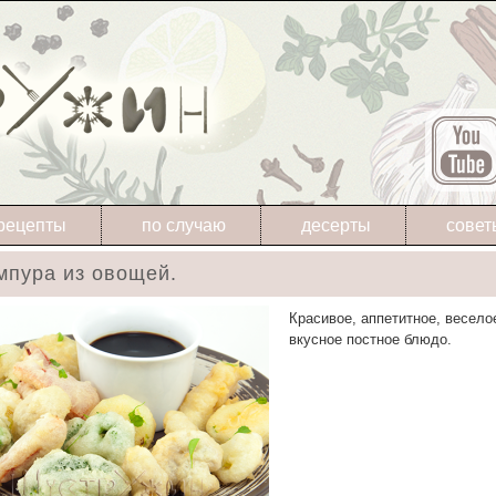
рецепты
по случаю
десерты
совет
мпура из овощей.
Красивое, аппетитное, весело
вкусное постное блюдо.