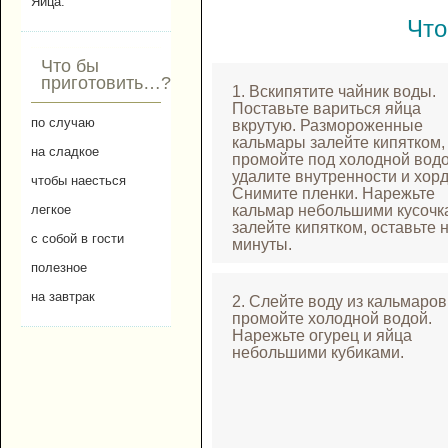
Яйца.
Что
Что бы
приготовить…?
1. Вскипятите чайник воды.
Поставьте вариться яйца
по случаю
вкрутую. Размороженные
кальмары залейте кипятком,
на сладкое
промойте под холодной водо
удалите внутренности и хорд
чтобы наесться
Снимите пленки. Нарежьте
кальмар небольшими кусочк
легкое
залейте кипятком, оставьте н
с собой в гости
минуты.
полезное
на завтрак
2. Слейте воду из кальмаров
промойте холодной водой.
Нарежьте огурец и яйца
небольшими кубиками.