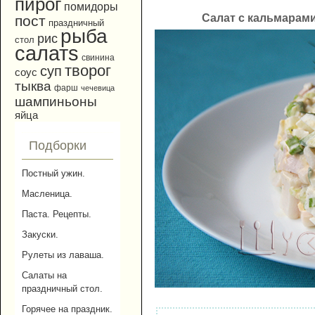
пирог
помидоры
Салат с кальмарам
пост
праздничный
рыба
рис
стол
салатs
свинина
творог
суп
соус
тыква
фарш
чечевица
шампиньоны
яйца
Подборки
Постный ужин.
Масленица.
Паста. Рецепты.
Закуски.
Рулеты из лаваша.
Салаты на
праздничный стол.
Горячее на праздник.