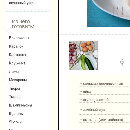
сезонный ужин
Из чего
готовить:
Салат с кальмарами.
Баклажаны
Кабачок
Картошка
Клубника
Лимон
Макароны
• кальмар неочищенный
Творог
• яйца
Тыква
• огурец свежий
Шампиньоны
• зелёный лук
Щавель
• сметана (или майонез)
Яблоки