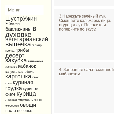
Метки
3.Нарежьте зелёный лук.
ШустрУжин
Смешайте кальмары, яйца,
Яблоки
огурец и лук. Посолите и
в
баклажаны
поперчите по вкусу.
духовке
вегетарианский
выпечка
гарнир
грибы
гречка
десерт
закуска
запеканка
кабачок
застолье
4. Заправьте салат сметаной
капуста
картофель
майонезом.
картошка
кекс
куриная
крем
грудка
куриное
курица
филе
лаваш
морковь
мясо
на
овощи
сковороде
паста
печенье