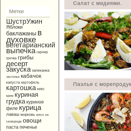
Салат с мидиями.
Метки
ШустрУжин
Яблоки
в
баклажаны
духовке
вегетарианский
выпечка
гарнир
грибы
гречка
десерт
закуска
запеканка
кабачок
застолье
капуста
картофель
Паэлья с морепродук
картошка
кекс
куриная
крем
грудка
куриное
курица
филе
лаваш
морковь
мясо
на
овощи
сковороде
паста
печенье