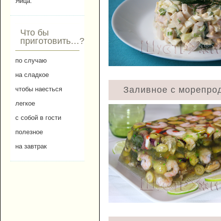
Яйца.
Что бы
приготовить…?
по случаю
на сладкое
Заливное с морепро
чтобы наесться
легкое
с собой в гости
полезное
на завтрак