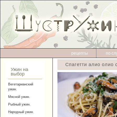
рецепты
по сл
Спагетти алио олио 
Ужин на
выбор
Вегетарианский
ужин.
Мясной ужин.
Рыбный ужин.
Народный ужин.