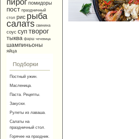
пирог
помидоры
пост
праздничный
рыба
рис
стол
салатs
свинина
творог
суп
соус
тыква
фарш
чечевица
шампиньоны
яйца
Подборки
Постный ужин.
Масленица.
Паста. Рецепты.
Закуски.
Рулеты из лаваша.
Салаты на
праздничный стол.
Горячее на праздник.