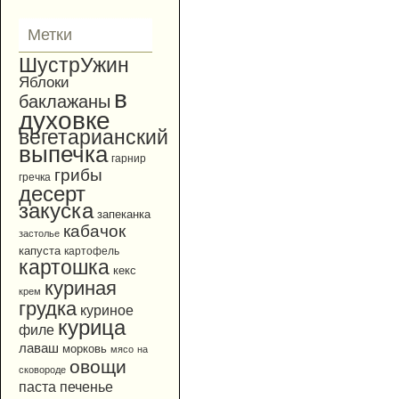
Метки
ШустрУжин
Яблоки
в
баклажаны
духовке
вегетарианский
выпечка
гарнир
грибы
гречка
десерт
закуска
запеканка
кабачок
застолье
капуста
картофель
картошка
кекс
куриная
крем
грудка
куриное
курица
филе
лаваш
морковь
мясо
на
овощи
сковороде
паста
печенье