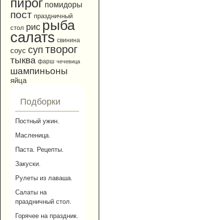
пирог
помидоры
пост
праздничный
рыба
рис
стол
салатs
свинина
творог
суп
соус
тыква
фарш
чечевица
шампиньоны
яйца
Подборки
Постный ужин.
Масленица.
Паста. Рецепты.
Закуски.
Рулеты из лаваша.
Салаты на
праздничный стол.
Горячее на праздник.