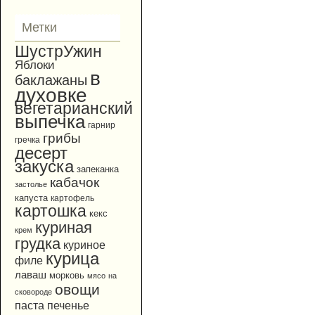
Метки
ШустрУжин
Яблоки
в
баклажаны
духовке
вегетарианский
выпечка
гарнир
грибы
гречка
десерт
закуска
запеканка
кабачок
застолье
капуста
картофель
картошка
кекс
куриная
крем
грудка
куриное
курица
филе
лаваш
морковь
мясо
на
овощи
сковороде
паста
печенье