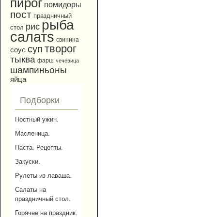
пирог
помидоры
пост
праздничный
рыба
рис
стол
салатs
свинина
творог
суп
соус
тыква
фарш
чечевица
шампиньоны
яйца
Подборки
Постный ужин.
Масленица.
Паста. Рецепты.
Закуски.
Рулеты из лаваша.
Салаты на
праздничный стол.
Горячее на праздник.