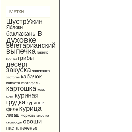
Метки
ШустрУжин
Яблоки
в
баклажаны
духовке
вегетарианский
выпечка
гарнир
грибы
гречка
десерт
закуска
запеканка
кабачок
застолье
капуста
картофель
картошка
кекс
куриная
крем
грудка
куриное
курица
филе
лаваш
морковь
мясо
на
овощи
сковороде
паста
печенье