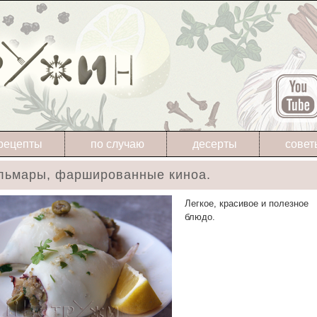
рецепты
по случаю
десерты
совет
льмары, фаршированные киноа.
Легкое, красивое и полезное
блюдо.