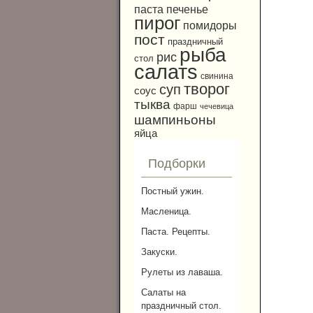
паста
печенье
пирог
помидоры
пост
праздничный
рыба
рис
стол
салатs
свинина
творог
суп
соус
тыква
фарш
чечевица
шампиньоны
яйца
Подборки
Постный ужин.
Масленица.
Паста. Рецепты.
Закуски.
Рулеты из лаваша.
Салаты на
праздничный стол.