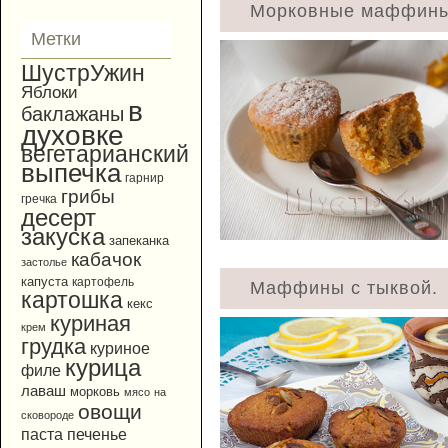
Морковные маффины
Метки
ШустрУжин
Яблоки
в
баклажаны
духовке
вегетарианский
выпечка
гарнир
грибы
гречка
десерт
закуска
запеканка
кабачок
застолье
капуста
картофель
Маффины с тыквой.
картошка
кекс
куриная
крем
грудка
куриное
курица
филе
лаваш
морковь
мясо
на
овощи
сковороде
паста
печенье