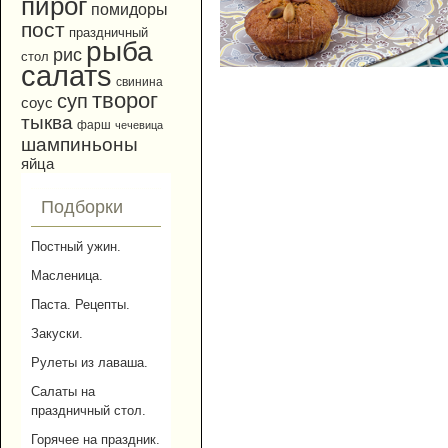
пирог
помидоры
пост
праздничный
рыба
рис
стол
салатs
свинина
творог
суп
соус
тыква
фарш
чечевица
шампиньоны
яйца
Подборки
Постный ужин.
Масленица.
Паста. Рецепты.
Закуски.
Рулеты из лаваша.
Салаты на
праздничный стол.
Горячее на праздник.