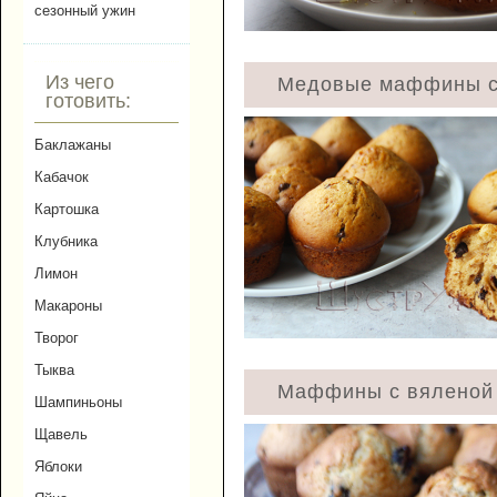
сезонный ужин
Из чего
Медовые маффины с
готовить:
Баклажаны
Кабачок
Картошка
Клубника
Лимон
Макароны
Творог
Тыква
Маффины с вяленой 
Шампиньоны
Щавель
Яблоки